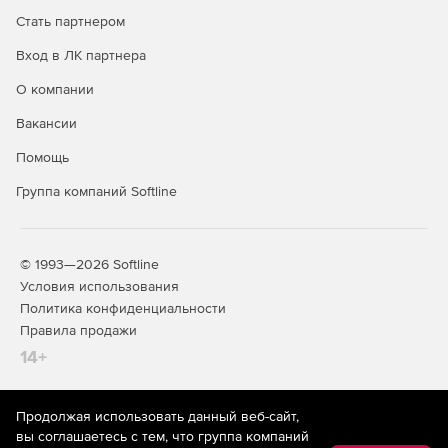
Интеграция с DLP и SIEM.
Стать партнером
Вход в ЛК партнера
Специальные службы (встроены в
продукт и входят в его стоимость):
О компании
Вакансии
Почтовый сервер.
Помощь
IP-телефония.
Группа компаний Softline
Контент-фильтр.
Дополнительные модули:
© 1993—2026 Softline
Условия использования
Антивирус Kaspersky.
Политика конфиденциальности
Правила продажи
Антиспам Kaspersky.
14+
Kaspersky Suricata Rules Feed.
Garnet Web Filter - модуль категоризации трафика.
Продолжая использовать данный веб-сайт,
На информационном ресурсе store.softline.ru применяются
вы соглашаетесь с тем, что группа компаний
рекомендательные технологии
(информационные технологии