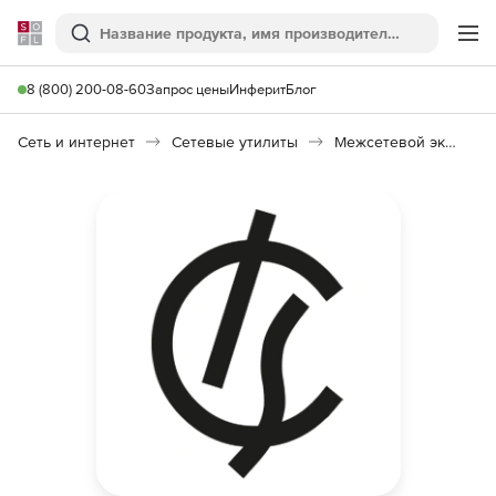
Softline
Поиск
Ме
8 (800) 200-08-60
Запрос цены
Инферит
Блог
Сеть и интернет
Сетевые утилиты
Межсетевой экран ИКС