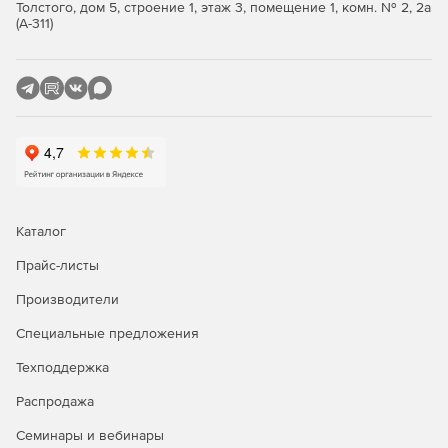
Толстого, дом 5, строение 1, этаж 3, помещение 1, комн. № 2, 2а
Значимые объекты критической информационной
(А-311)
инфраструктуры 1 категории.
Автоматизированные системы управления
производственными и технологическими процессами
1 класса защищенности.
Информационные системы общего пользования 2
класса.
Интернет-Шлюз ИКС Стандарт
Каталог
Функции ИКС Стандарт:
Прайс-листы
Производители
Защита сети.
Специальные предложения
Авторизация пользователей.
Техподдержка
Контентная фильтрация.
Распродажа
Анализ и оптимизация трафика.
Семинары и вебинары