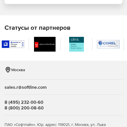
Фильтрация контента.
Учет трафика.
Статусы от партнеров
Профили защиты:
Межсетевых экранов типа «А» 4-ого класса
(ИТ.МЭ.А4.ПЗ).
Межсетевых экранов типа «Б» 4-ого класса
(ИТ.МЭ.Б4.ПЗ).
Москва
СОВ уровня cети 4-ого класса (ИТ.СОВ.С4.ПЗ).
Кому подходит межсетевой экран ИКС ФСТЭК?
sales.r@softline.com
Государственные информационные системы до 1
8 (495) 232-00-60
класса защищенности включительно.
8 (800) 200-08-60
Информационные системы персональных данных до 1
уровня защищенности включительно.
ПАО «Софтлайн». Юр. адрес: 119021, г. Москва, ул. Льва