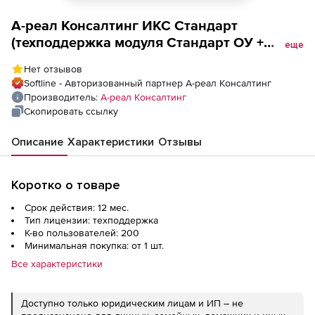
А-реал Консалтинг ИКС Стандарт
(техподдержка модуля Стандарт ОУ +
еще
Kaspersky Web Filtering на 1 год для
Нет отзывов
образовательных учреждений), 200
Softline - Авторизованный партнер А-реал Консалтинг
пользователей
Производитель:
А-реал Консалтинг
Скопировать ссылку
Описание
Характеристики
Отзывы
Коротко о товаре
Срок действия: 12 мес.
Тип лицензии: техподдержка
К-во пользователей: 200
Минимальная покупка: от 1 шт.
Все характеристики
Доступно только юридическим лицам и ИП – не