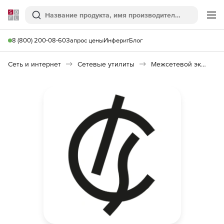
Softline
Поиск
Ме
8 (800) 200-08-60
Запрос цены
Инферит
Блог
Сеть и интернет
Сетевые утилиты
Межсетевой экран ИКС