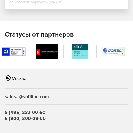
об условиях обработки данных
Фильтрация контента.
Учет трафика.
Статусы от партнеров
Профили защиты:
Межсетевых экранов типа «А» 4-ого класса
(ИТ.МЭ.А4.ПЗ).
Межсетевых экранов типа «Б» 4-ого класса
(ИТ.МЭ.Б4.ПЗ).
Москва
СОВ уровня cети 4-ого класса (ИТ.СОВ.С4.ПЗ).
Кому подходит межсетевой экран ИКС ФСТЭК?
sales.r@softline.com
Государственные информационные системы до 1
8 (495) 232-00-60
класса защищенности включительно.
8 (800) 200-08-60
Информационные системы персональных данных до 1
уровня защищенности включительно.