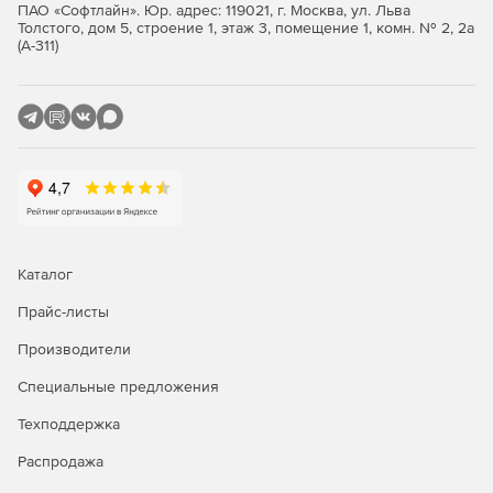
ПАО «Софтлайн». Юр. адрес: 119021, г. Москва, ул. Льва
Толстого, дом 5, строение 1, этаж 3, помещение 1, комн. № 2, 2а
Значимые объекты критической информационной
(А-311)
инфраструктуры 1 категории.
Автоматизированные системы управления
производственными и технологическими процессами
1 класса защищенности.
Информационные системы общего пользования 2
класса.
Интернет-Шлюз ИКС Стандарт
Каталог
Функции ИКС Стандарт:
Прайс-листы
Производители
Защита сети.
Специальные предложения
Авторизация пользователей.
Техподдержка
Контентная фильтрация.
Распродажа
Анализ и оптимизация трафика.