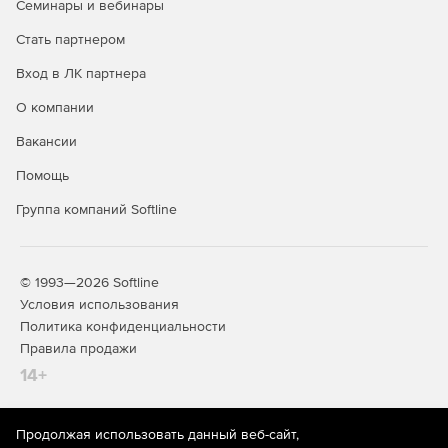
Семинары и вебинары
Интеграция с DLP и SIEM.
Стать партнером
Вход в ЛК партнера
Специальные службы (встроены в
продукт и входят в его стоимость):
О компании
Вакансии
Почтовый сервер.
Помощь
IP-телефония.
Группа компаний Softline
Контент-фильтр.
Дополнительные модули:
© 1993—2026 Softline
Условия использования
Антивирус Kaspersky.
Политика конфиденциальности
Правила продажи
Антиспам Kaspersky.
14+
Kaspersky Suricata Rules Feed.
Garnet Web Filter - модуль категоризации трафика.
Продолжая использовать данный веб-сайт,
На информационном ресурсе store.softline.ru применяются