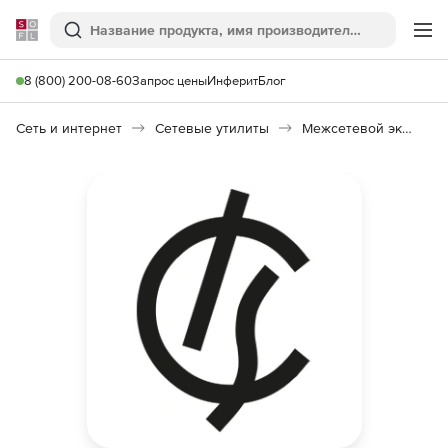
Softline
Поиск
Ме
8 (800) 200-08-60
Запрос цены
Инферит
Блог
Сеть и интернет
Сетевые утилиты
Межсетевой экран ИКС