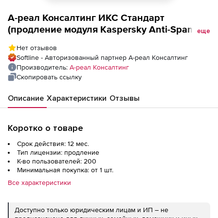
А-реал Консалтинг ИКС Стандарт
(продление модуля Kaspersky Anti-Spam на
еще
1 год), 200 пользователей
Нет отзывов
Softline - Авторизованный партнер А-реал Консалтинг
Производитель:
А-реал Консалтинг
Скопировать ссылку
Описание
Характеристики
Отзывы
Коротко о товаре
Срок действия: 12 мес.
Тип лицензии: продление
К-во пользователей: 200
Минимальная покупка: от 1 шт.
Все характеристики
Доступно только юридическим лицам и ИП – не