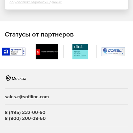
об условиях обработки данных
Фильтрация контента.
Учет трафика.
Статусы от партнеров
Профили защиты:
Межсетевых экранов типа «А» 4-ого класса
(ИТ.МЭ.А4.ПЗ).
Межсетевых экранов типа «Б» 4-ого класса
(ИТ.МЭ.Б4.ПЗ).
Москва
СОВ уровня cети 4-ого класса (ИТ.СОВ.С4.ПЗ).
Кому подходит межсетевой экран ИКС ФСТЭК?
sales.r@softline.com
Государственные информационные системы до 1
8 (495) 232-00-60
класса защищенности включительно.
8 (800) 200-08-60
Информационные системы персональных данных до 1
уровня защищенности включительно.