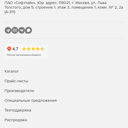
ПАО «Софтлайн». Юр. адрес: 119021, г. Москва, ул. Льва
Толстого, дом 5, строение 1, этаж 3, помещение 1, комн. № 2, 2а
Значимые объекты критической информационной
(А-311)
инфраструктуры 1 категории.
Автоматизированные системы управления
производственными и технологическими процессами
1 класса защищенности.
Информационные системы общего пользования 2
класса.
Интернет-Шлюз ИКС Стандарт
Каталог
Функции ИКС Стандарт:
Прайс-листы
Производители
Защита сети.
Специальные предложения
Авторизация пользователей.
Техподдержка
Контентная фильтрация.
Распродажа
Анализ и оптимизация трафика.