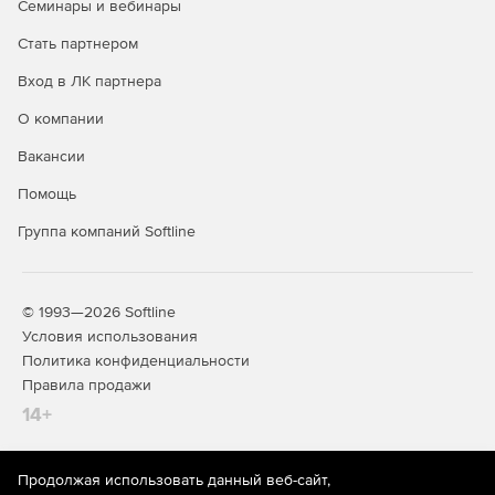
Семинары и вебинары
Интеграция с DLP и SIEM.
Стать партнером
Вход в ЛК партнера
Специальные службы (встроены в
продукт и входят в его стоимость):
О компании
Вакансии
Почтовый сервер.
Помощь
IP-телефония.
Группа компаний Softline
Контент-фильтр.
Дополнительные модули:
© 1993—2026 Softline
Условия использования
Антивирус Kaspersky.
Политика конфиденциальности
Правила продажи
Антиспам Kaspersky.
14+
Kaspersky Suricata Rules Feed.
Garnet Web Filter - модуль категоризации трафика.
Продолжая использовать данный веб-сайт,
На информационном ресурсе store.softline.ru применяются