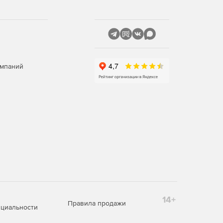
омпаний
14+
Правила продажи
циальности