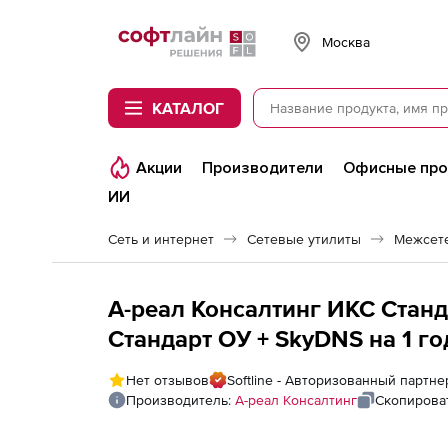
Softline
Москва
КАТАЛОГ
Акции
Производители
Офисные пр
ИИ
Сеть и интернет
Сетевые утилиты
Межсете
А-реал Консалтинг ИКС Станд
Стандарт ОУ + SkyDNS на 1 г
учреждений), 200 пользоват
Нет отзывов
Softline - Авторизованный партне
Производитель:
А-реал Консалтинг
Скопирова