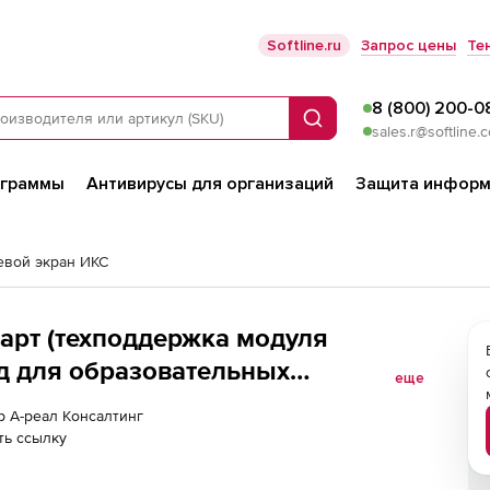
Softline.ru
Запрос цены
Те
8 (800) 200-0
Поиск
sales.r@softline.
ограммы
Антивирусы для организаций
Защита информ
вой экран ИКС
арт (техподдержка модуля
од для образовательных
еще
елей
р А-реал Консалтинг
ть ссылку