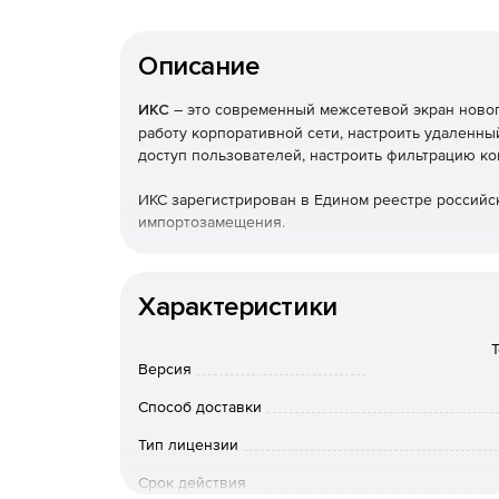
Описание
ИКС
– это современный межсетевой экран новог
работу корпоративной сети, настроить удаленны
доступ пользователей, настроить фильтрацию ко
ИКС зарегистрирован в Едином реестре российс
импортозамещения.
Программные продукты:
Характеристики
Межсетевой экран ИКС ФСТЭК.
Версия
Интернет-шлюз ИКС Стандарт.
Способ доставки
Межсетевой экран ИКС 
Тип лицензии
Функции ИКС ФСТЭК:
Срок действия