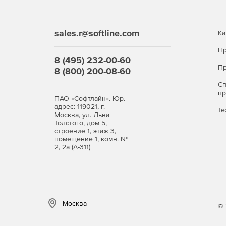
Авторизация пользователей.
sales.r@softline.com
Ка
Контентная фильтрация.
Пр
Анализ и оптимизация трафика.
8 (495) 232-00-60
Пр
8 (800) 200-08-60
Интеграция с DLP и SIEM.
С
п
ПАО «Софтлайн». Юр.
Специальные службы (встрое
адрес: 119021, г.
Те
Москва, ул. Льва
стоимость):
Толстого, дом 5,
строение 1, этаж 3,
помещение 1, комн. №
Почтовый сервер.
2, 2а (А-311)
IP-телефония.
Контент-фильтр.
Москва
© 
Дополнительные модули: