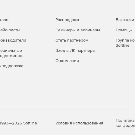
талог
Распродажа
Вакансии
айс-листы
Семинары и вебинары
Помощь
оизводители
Стать партнером
Группа к
Softline
пециальные
Вход в ЛК партнера
редложения
О компании
ны в продукт и входят в его
хподдержка
Политика
Условия использования
1993—2026 Softline
конфиден