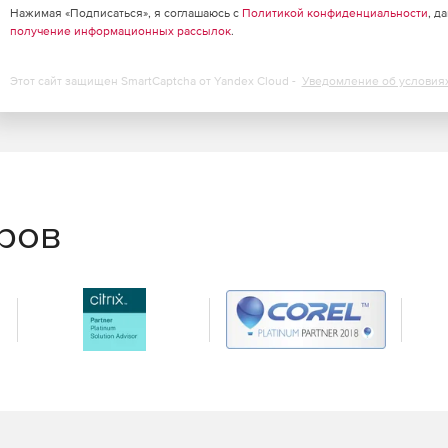
Нажимая «Подписаться», я соглашаюсь с
Политикой конфиденциальности
, д
получение информационных рассылок
.
?
Этот сайт защищен SmartCaptcha от Yandex Cloud -
Уведомление об условия
о 1 класса защищенности включительно.
ных до 1 уровня защищенности включительно.
ной инфраструктуры 1 категории.
оизводственными и технологическими процессами 1
еров
я 2 класса.
дарт