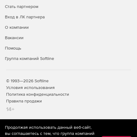
Интеграция с DLP и SIEM.
Стать партнером
Вход в ЛК партнера
Специальные службы (встроены в
продукт и входят в его стоимость):
О компании
Вакансии
Почтовый сервер.
Помощь
IP-телефония.
Группа компаний Softline
Контент-фильтр.
Дополнительные модули:
© 1993—2026 Softline
Условия использования
Антивирус Kaspersky.
Политика конфиденциальности
Правила продажи
Антиспам Kaspersky.
14+
Kaspersky Suricata Rules Feed.
Garnet Web Filter - модуль категоризации трафика.
Продолжая использовать данный веб-сайт,
На информационном ресурсе store.softline.ru применяются
вы соглашаетесь с тем, что группа компаний
рекомендательные технологии
(информационные технологии