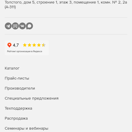
Толстого, дом 5, строение 1, этаж 3, помещение 1, комн. № 2, 2а
Значимые объекты критической информационной
(А-311)
инфраструктуры 1 категории.
Автоматизированные системы управления
производственными и технологическими процессами
1 класса защищенности.
Информационные системы общего пользования 2
класса.
Интернет-Шлюз ИКС Стандарт
Каталог
Функции ИКС Стандарт:
Прайс-листы
Производители
Защита сети.
Специальные предложения
Авторизация пользователей.
Техподдержка
Контентная фильтрация.
Распродажа
Анализ и оптимизация трафика.
Семинары и вебинары