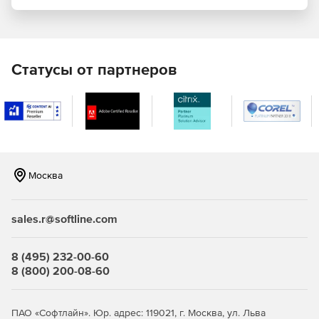
Фильтрация контента.
Учет трафика.
Статусы от партнеров
Профили защиты:
Межсетевых экранов типа «А» 4-ого класса
(ИТ.МЭ.А4.ПЗ).
Межсетевых экранов типа «Б» 4-ого класса
(ИТ.МЭ.Б4.ПЗ).
Москва
СОВ уровня cети 4-ого класса (ИТ.СОВ.С4.ПЗ).
Кому подходит межсетевой экран ИКС ФСТЭК?
sales.r@softline.com
Государственные информационные системы до 1
8 (495) 232-00-60
класса защищенности включительно.
8 (800) 200-08-60
Информационные системы персональных данных до 1
уровня защищенности включительно.
ПАО «Софтлайн». Юр. адрес: 119021, г. Москва, ул. Льва