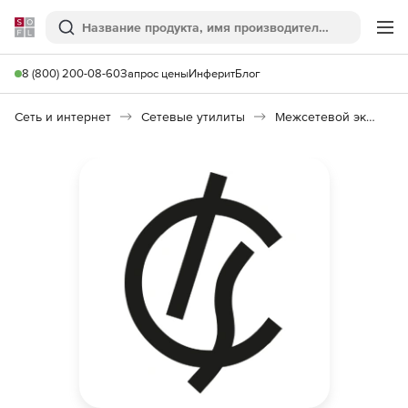
Softline
Поиск
Ме
8 (800) 200-08-60
Запрос цены
Инферит
Блог
Сеть и интернет
Сетевые утилиты
Межсетевой экран ИКС