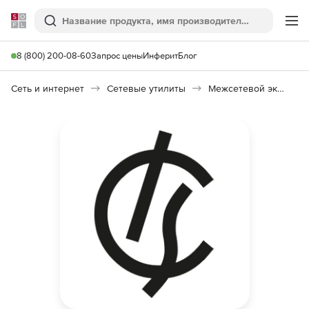
Softline
Поиск
Ме
8 (800) 200-08-60
Запрос цены
Инферит
Блог
Сеть и интернет
Сетевые утилиты
Межсетевой экран ИКС