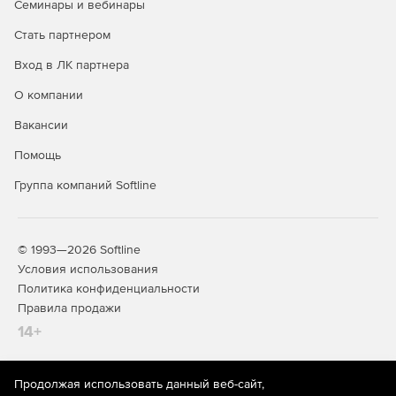
Семинары и вебинары
Интеграция с DLP и SIEM.
Стать партнером
Вход в ЛК партнера
Специальные службы (встроены в
продукт и входят в его стоимость):
О компании
Вакансии
Почтовый сервер.
Помощь
IP-телефония.
Группа компаний Softline
Контент-фильтр.
Дополнительные модули:
© 1993—2026 Softline
Условия использования
Антивирус Kaspersky.
Политика конфиденциальности
Правила продажи
Антиспам Kaspersky.
14+
Kaspersky Suricata Rules Feed.
Garnet Web Filter - модуль категоризации трафика.
Продолжая использовать данный веб-сайт,
На информационном ресурсе store.softline.ru применяются