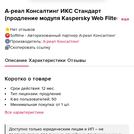
А-реал Консалтинг ИКС Стандарт
(продление модуля Kaspersky Web Filtering
еще
на 1 год), 50 пользователей
Нет отзывов
Softline - Авторизованный партнер А-реал Консалтинг
Производитель:
А-реал Консалтинг
Скопировать ссылку
Описание
Характеристики
Отзывы
Коротко о товаре
Срок действия: 12 мес.
Тип лицензии: продление
К-во пользователей: 50
Минимальная покупка: от 1 шт.
Все характеристики
Доступно только юридическим лицам и ИП – не