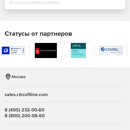
об условиях обработки данных
Фильтрация контента.
Учет трафика.
Статусы от партнеров
Профили защиты:
Межсетевых экранов типа «А» 4-ого класса
(ИТ.МЭ.А4.ПЗ).
Межсетевых экранов типа «Б» 4-ого класса
(ИТ.МЭ.Б4.ПЗ).
Москва
СОВ уровня cети 4-ого класса (ИТ.СОВ.С4.ПЗ).
Кому подходит межсетевой экран ИКС ФСТЭК?
sales.r@softline.com
Государственные информационные системы до 1
8 (495) 232-00-60
класса защищенности включительно.
8 (800) 200-08-60
Информационные системы персональных данных до 1
уровня защищенности включительно.