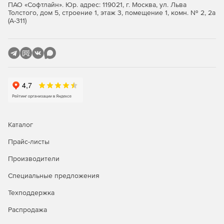
ПАО «Софтлайн». Юр. адрес: 119021, г. Москва, ул. Льва
Толстого, дом 5, строение 1, этаж 3, помещение 1, комн. № 2, 2а
Значимые объекты критической информационной
(А-311)
инфраструктуры 1 категории.
Автоматизированные системы управления
производственными и технологическими процессами
1 класса защищенности.
Информационные системы общего пользования 2
класса.
Интернет-Шлюз ИКС Стандарт
Каталог
Функции ИКС Стандарт:
Прайс-листы
Производители
Защита сети.
Специальные предложения
Авторизация пользователей.
Техподдержка
Контентная фильтрация.
Распродажа
Анализ и оптимизация трафика.