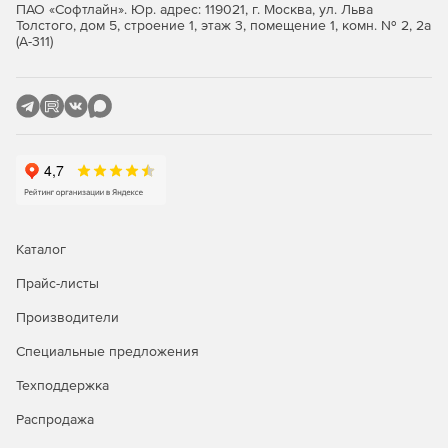
ПАО «Софтлайн». Юр. адрес: 119021, г. Москва, ул. Льва
Толстого, дом 5, строение 1, этаж 3, помещение 1, комн. № 2, 2а
Значимые объекты критической информационной
(А-311)
инфраструктуры 1 категории.
Автоматизированные системы управления
производственными и технологическими процессами
1 класса защищенности.
Информационные системы общего пользования 2
класса.
Интернет-Шлюз ИКС Стандарт
Каталог
Функции ИКС Стандарт:
Прайс-листы
Производители
Защита сети.
Специальные предложения
Авторизация пользователей.
Техподдержка
Контентная фильтрация.
Распродажа
Анализ и оптимизация трафика.