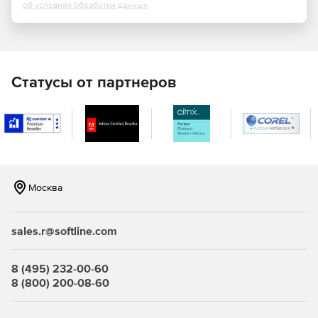
об условиях обработки данных
Фильтрация контента.
Учет трафика.
Статусы от партнеров
Профили защиты:
Межсетевых экранов типа «А» 4-ого класса
(ИТ.МЭ.А4.ПЗ).
Межсетевых экранов типа «Б» 4-ого класса
(ИТ.МЭ.Б4.ПЗ).
Москва
СОВ уровня cети 4-ого класса (ИТ.СОВ.С4.ПЗ).
Кому подходит межсетевой экран ИКС ФСТЭК?
sales.r@softline.com
Государственные информационные системы до 1
8 (495) 232-00-60
класса защищенности включительно.
8 (800) 200-08-60
Информационные системы персональных данных до 1
уровня защищенности включительно.