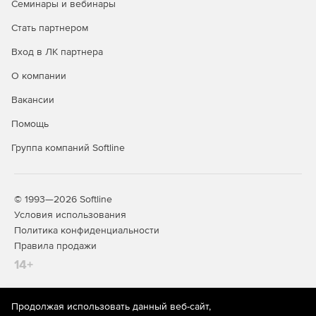
Семинары и вебинары
Интеграция с DLP и SIEM.
Стать партнером
Вход в ЛК партнера
Специальные службы (встроены в
продукт и входят в его стоимость):
О компании
Вакансии
Почтовый сервер.
Помощь
IP-телефония.
Группа компаний Softline
Контент-фильтр.
Дополнительные модули:
© 1993—2026 Softline
Условия использования
Антивирус Kaspersky.
Политика конфиденциальности
Правила продажи
Антиспам Kaspersky.
14+
Kaspersky Suricata Rules Feed.
Garnet Web Filter - модуль категоризации трафика.
Продолжая использовать данный веб-сайт,
На информационном ресурсе store.softline.ru применяются