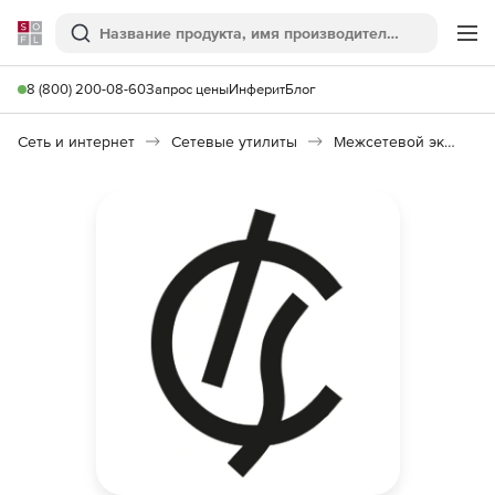
Softline
Поиск
Ме
8 (800) 200-08-60
Запрос цены
Инферит
Блог
Сеть и интернет
Сетевые утилиты
Межсетевой экран ИКС