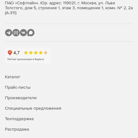
ПАО «Софтлайн». Юр. адрес: 119021, г. Москва, ул. Льва
Толстого, дом 5, строение 1, этаж 3, помещение 1, комн. № 2, 2а
Значимые объекты критической информационной
(А-311)
инфраструктуры 1 категории.
Автоматизированные системы управления
производственными и технологическими процессами
1 класса защищенности.
Информационные системы общего пользования 2
класса.
Интернет-Шлюз ИКС Стандарт
Каталог
Функции ИКС Стандарт:
Прайс-листы
Производители
Защита сети.
Специальные предложения
Авторизация пользователей.
Техподдержка
Контентная фильтрация.
Распродажа
Анализ и оптимизация трафика.