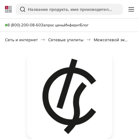
Softline
Поиск
Ме
8 (800) 200-08-60
Запрос цены
Инферит
Блог
Сеть и интернет
Сетевые утилиты
Межсетевой экран ИКС