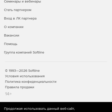
Семинары и вебинары
Интеграция с DLP и SIEM.
Стать партнером
Вход в ЛК партнера
Специальные службы (встроены в
продукт и входят в его стоимость):
О компании
Вакансии
Почтовый сервер.
Помощь
IP-телефония.
Группа компаний Softline
Контент-фильтр.
Дополнительные модули:
© 1993—2026 Softline
Условия использования
Антивирус Kaspersky.
Политика конфиденциальности
Правила продажи
Антиспам Kaspersky.
14+
Kaspersky Suricata Rules Feed.
Garnet Web Filter - модуль категоризации трафика.
Продолжая использовать данный веб-сайт,
На информационном ресурсе store.softline.ru применяются