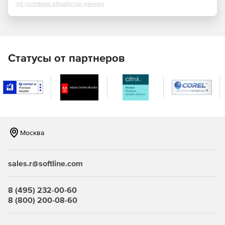
об условиях обработки данных
Фильтрация контента.
Учет трафика.
Статусы от партнеров
Профили защиты:
Межсетевых экранов типа «А» 4-ого класса
(ИТ.МЭ.А4.ПЗ).
Межсетевых экранов типа «Б» 4-ого класса
(ИТ.МЭ.Б4.ПЗ).
Москва
СОВ уровня cети 4-ого класса (ИТ.СОВ.С4.ПЗ).
Кому подходит межсетевой экран ИКС ФСТЭК?
sales.r@softline.com
Государственные информационные системы до 1
8 (495) 232-00-60
класса защищенности включительно.
8 (800) 200-08-60
Информационные системы персональных данных до 1
уровня защищенности включительно.