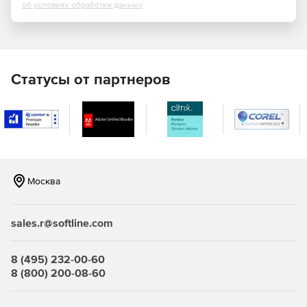
об условиях обработки данных
Фильтрация контента.
Учет трафика.
Статусы от партнеров
Профили защиты:
Межсетевых экранов типа «А» 4-ого класса
(ИТ.МЭ.А4.ПЗ).
Межсетевых экранов типа «Б» 4-ого класса
(ИТ.МЭ.Б4.ПЗ).
Москва
СОВ уровня cети 4-ого класса (ИТ.СОВ.С4.ПЗ).
Кому подходит межсетевой экран ИКС ФСТЭК?
sales.r@softline.com
Государственные информационные системы до 1
8 (495) 232-00-60
класса защищенности включительно.
8 (800) 200-08-60
Информационные системы персональных данных до 1
уровня защищенности включительно.