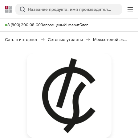
Softline
Поиск
Ме
8 (800) 200-08-60
Запрос цены
Инферит
Блог
Сеть и интернет
Сетевые утилиты
Межсетевой экран ИКС