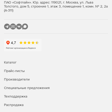
ПАО «Софтлайн». Юр. адрес: 119021, г. Москва, ул. Льва
Толстого, дом 5, строение 1, этаж 3, помещение 1, комн. № 2, 2а
Значимые объекты критической информационной
(А-311)
инфраструктуры 1 категории.
Автоматизированные системы управления
производственными и технологическими процессами
1 класса защищенности.
Информационные системы общего пользования 2
класса.
Интернет-Шлюз ИКС Стандарт
Каталог
Функции ИКС Стандарт:
Прайс-листы
Производители
Защита сети.
Специальные предложения
Авторизация пользователей.
Техподдержка
Контентная фильтрация.
Распродажа
Анализ и оптимизация трафика.