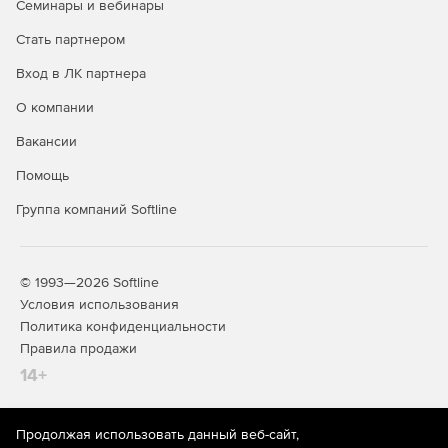
Семинары и вебинары
Интеграция с DLP и SIEM.
Стать партнером
Вход в ЛК партнера
Специальные службы (встроены в
продукт и входят в его стоимость):
О компании
Вакансии
Почтовый сервер.
Помощь
IP-телефония.
Группа компаний Softline
Контент-фильтр.
Дополнительные модули:
© 1993—2026 Softline
Условия использования
Антивирус Kaspersky.
Политика конфиденциальности
Правила продажи
Антиспам Kaspersky.
14+
Kaspersky Suricata Rules Feed.
Garnet Web Filter - модуль категоризации трафика.
Продолжая использовать данный веб-сайт,
На информационном ресурсе store.softline.ru применяются