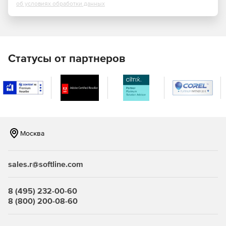
об условиях обработки данных
Фильтрация контента.
Учет трафика.
Статусы от партнеров
Профили защиты:
Межсетевых экранов типа «А» 4-ого класса
(ИТ.МЭ.А4.ПЗ).
Межсетевых экранов типа «Б» 4-ого класса
(ИТ.МЭ.Б4.ПЗ).
Москва
СОВ уровня cети 4-ого класса (ИТ.СОВ.С4.ПЗ).
Кому подходит межсетевой экран ИКС ФСТЭК?
sales.r@softline.com
Государственные информационные системы до 1
8 (495) 232-00-60
класса защищенности включительно.
8 (800) 200-08-60
Информационные системы персональных данных до 1
уровня защищенности включительно.