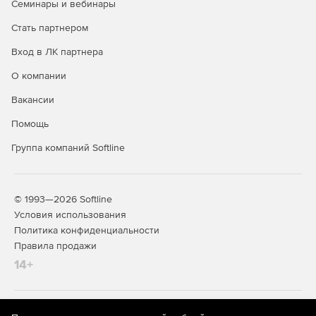
Семинары и вебинары
Интеграция с DLP и SIEM.
Стать партнером
Вход в ЛК партнера
Специальные службы (встроены в
продукт и входят в его стоимость):
О компании
Вакансии
Почтовый сервер.
Помощь
IP-телефония.
Группа компаний Softline
Контент-фильтр.
Дополнительные модули:
© 1993—2026 Softline
Условия использования
Антивирус Kaspersky.
Политика конфиденциальности
Правила продажи
Антиспам Kaspersky.
14+
Kaspersky Suricata Rules Feed.
Garnet Web Filter - модуль категоризации трафика.
На информационном ресурсе store.softline.ru применяются