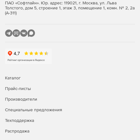
ПАО «Софтлайн». Юр. адрес: 119021, г. Москва, ул. Льва
Толстого, дом 5, строение 1, этаж 3, помещение 1, комн. № 2, 2а
Значимые объекты критической информационной
(А-311)
инфраструктуры 1 категории.
Автоматизированные системы управления
производственными и технологическими процессами
1 класса защищенности.
Информационные системы общего пользования 2
класса.
Интернет-Шлюз ИКС Стандарт
Каталог
Функции ИКС Стандарт:
Прайс-листы
Производители
Защита сети.
Специальные предложения
Авторизация пользователей.
Техподдержка
Контентная фильтрация.
Распродажа
Анализ и оптимизация трафика.