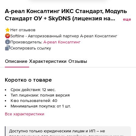
А-реал Консалтинг ИКС Стандарт, Модуль
Стандарт ОУ + SkyDNS (лицензия на
еще
дополнительных пользователей на 1 год
Нет отзывов
для образовательных учреждений), 40
Softline - Авторизованный партнер А-реал Консалтинг
пользователей
Производитель:
А-реал Консалтинг
Скопировать ссылку
Описание
Характеристики
Отзывы
Коротко о товаре
Срок действия: 12 мес.
Тип лицензии: полная версия
К-во пользователей: 40
Минимальная покупка: от 1 шт.
Все характеристики
Доступно только юридическим лицам и ИП – не