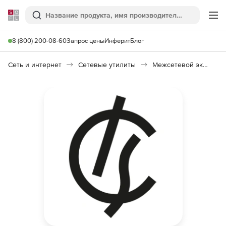
Softline
Поиск
Ме
8 (800) 200-08-60
Запрос цены
Инферит
Блог
Сеть и интернет
Сетевые утилиты
Межсетевой экран ИКС