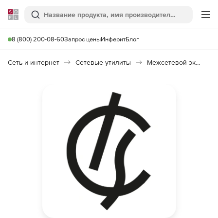
Softline
Поиск
Ме
8 (800) 200-08-60
Запрос цены
Инферит
Блог
Сеть и интернет
Сетевые утилиты
Межсетевой экран ИКС