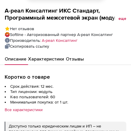
А-реал Консалтинг ИКС Стандарт,
Программный межсетевой экран (модуль
еще
Стандарт ОУ + Garnet Web Filter, докупка на
Нет отзывов
1 год для образовательных учреждений),
Softline - Авторизованный партнер А-реал Консалтинг
60 пользователей
Производитель:
А-реал Консалтинг
Скопировать ссылку
Описание
Характеристики
Отзывы
Коротко о товаре
Срок действия: 12 мес.
Тип лицензии: модуль
К-во пользователей: 60
Минимальная покупка: от 1 шт.
Все характеристики
Доступно только юридическим лицам и ИП – не