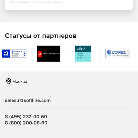
об условиях обработки данных
Фильтрация контента.
Учет трафика.
Статусы от партнеров
Профили защиты:
Межсетевых экранов типа «А» 4-ого класса
(ИТ.МЭ.А4.ПЗ).
Межсетевых экранов типа «Б» 4-ого класса
(ИТ.МЭ.Б4.ПЗ).
Москва
СОВ уровня cети 4-ого класса (ИТ.СОВ.С4.ПЗ).
Кому подходит межсетевой экран ИКС ФСТЭК?
sales.r@softline.com
Государственные информационные системы до 1
8 (495) 232-00-60
класса защищенности включительно.
8 (800) 200-08-60
Информационные системы персональных данных до 1
уровня защищенности включительно.