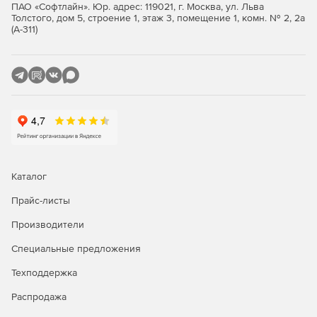
ПАО «Софтлайн». Юр. адрес: 119021, г. Москва, ул. Льва
Толстого, дом 5, строение 1, этаж 3, помещение 1, комн. № 2, 2а
Значимые объекты критической информационной
(А-311)
инфраструктуры 1 категории.
Автоматизированные системы управления
производственными и технологическими процессами
1 класса защищенности.
Информационные системы общего пользования 2
класса.
Интернет-Шлюз ИКС Стандарт
Каталог
Функции ИКС Стандарт:
Прайс-листы
Производители
Защита сети.
Специальные предложения
Авторизация пользователей.
Техподдержка
Контентная фильтрация.
Распродажа
Анализ и оптимизация трафика.