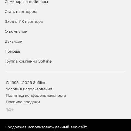
Семинары и вебинары
Интеграция с DLP и SIEM.
Стать партнером
Вход в ЛК партнера
Специальные службы (встроены в
продукт и входят в его стоимость):
О компании
Вакансии
Почтовый сервер.
Помощь
IP-телефония.
Группа компаний Softline
Контент-фильтр.
Дополнительные модули:
© 1993—2026 Softline
Условия использования
Антивирус Kaspersky.
Политика конфиденциальности
Правила продажи
Антиспам Kaspersky.
14+
Kaspersky Suricata Rules Feed.
Garnet Web Filter - модуль категоризации трафика.
Продолжая использовать данный веб-сайт,
На информационном ресурсе store.softline.ru применяются