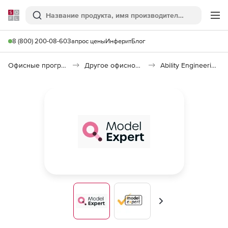
Softline
Поиск
Ме
8 (800) 200-08-60
Запрос цены
Инферит
Блог
Офисные программы
Другое офисное ПО
Ability Engineering Model Expert
Вперед