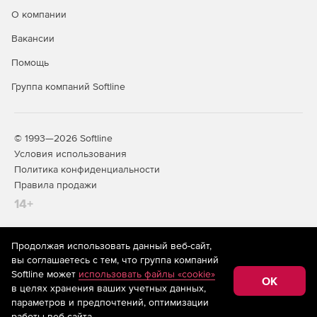
О компании
Вакансии
Помощь
Группа компаний Softline
© 1993—2026 Softline
Условия использования
Политика конфиденциальности
Правила продажи
14+
Продолжая использовать данный веб-сайт,
На информационном ресурсе store.softline.ru применяются
вы соглашаетесь с тем, что группа компаний
рекомендательные технологии
(информационные технологии
Softline может
использовать файлы «cookie»
предоставления информации на основе сбора,
OK
в целях хранения ваших учетных данных,
систематизации и анализа сведений, относящихся к
предпочтениям пользователей сети «Интернет»,
параметров и предпочтений, оптимизации
находящихся на территории Российской Федерации)
работы веб-сайта.