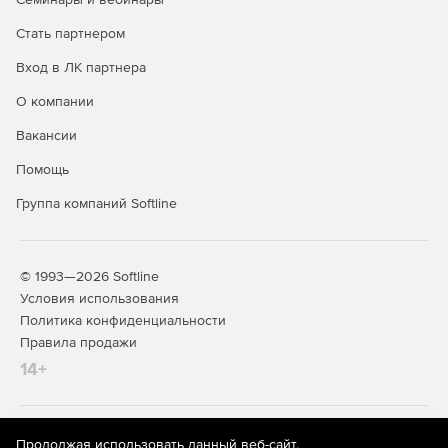
Стать партнером
Вход в ЛК партнера
О компании
Вакансии
Помощь
Группа компаний Softline
© 1993—2026 Softline
Условия использования
Политика конфиденциальности
Правила продажи
14+
На информационном ресурсе store.softline.ru применяются
Продолжая использовать данный веб-сайт,