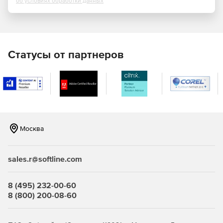
об условиях обработки данных
Использование условного форматирования, чтобы
выделить конкретную информацию.
Удобное сотрудничество:
Статусы от партнеров
Публикация материалов онлайн с ссылками и
инструкциями для рецензентов.
Возможность публичногоиобсужеления проекта.
Экономия времени:
Москва
Редактирование и импорт данных ЕА с помощью Excel.
Обновление документов проекта в 2 клика.
sales.r@softline.com
Доступность EA в любом месте, на любом устройстве.
8 (495) 232-00-60
8 (800) 200-08-60
Сокращение времени, необходимого для обратной
связи.
Ускоренное рассмотрение документации и