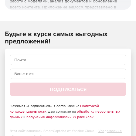
работу с моделями, анализ документов и обновление
всего контента. Приложение eaDocX представлено в
редакциях Professional, Corporate и Collaboration.
Простота в использовании:
Будьте в курсе самых выгодных
Простой графический интерфейс.
предложений!
Возможность распечатывать весь контент, используя
знакомые стили и форматы.
Автоматическая генерация диаграмм, гиперссылок,
маркировка и и. д.
Нет необходимости в rtf или сценариях.
ПОДПИСАТЬСЯ
Проекты:
Повторное использование модели данных для многих
Нажимая «Подписаться», я соглашаюсь с
Политикой
конфиденциальности
, даю согласие на
обработку персональных
аудиторий и в разных форматах.
данных
и
получение информационных рассылок
.
Возможность создавать собственные отчеты для
быстрого выявления пробелов и дублирования.
Этот сайт защищен SmartCaptcha от Yandex Cloud -
Уведомление