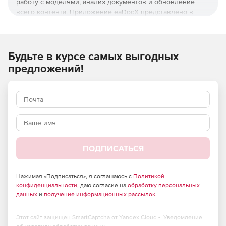
работу с моделями, анализ документов и обновление
всего контента. Приложение eaDocX представлено в
редакциях Professional, Corporate и Collaboration.
Простота в использовании:
Будьте в курсе самых выгодных
Простой графический интерфейс.
предложений!
Возможность распечатывать весь контент, используя
знакомые стили и форматы.
Автоматическая генерация диаграмм, гиперссылок,
маркировка и и. д.
Нет необходимости в rtf или сценариях.
ПОДПИСАТЬСЯ
Проекты:
Повторное использование модели данных для многих
Нажимая «Подписаться», я соглашаюсь с
Политикой
конфиденциальности
, даю согласие на
обработку персональных
аудиторий и в разных форматах.
данных
и
получение информационных рассылок
.
Возможность создавать собственные отчеты для
быстрого выявления пробелов и дублирования.
Этот сайт защищен SmartCaptcha от Yandex Cloud -
Уведомление