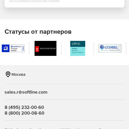
об условиях обработки данных
Использование условного форматирования, чтобы
выделить конкретную информацию.
Удобное сотрудничество:
Статусы от партнеров
Публикация материалов онлайн с ссылками и
инструкциями для рецензентов.
Возможность публичногоиобсужеления проекта.
Экономия времени:
Москва
Редактирование и импорт данных ЕА с помощью Excel.
Обновление документов проекта в 2 клика.
sales.r@softline.com
Доступность EA в любом месте, на любом устройстве.
8 (495) 232-00-60
8 (800) 200-08-60
Сокращение времени, необходимого для обратной
связи.
Ускоренное рассмотрение документации и