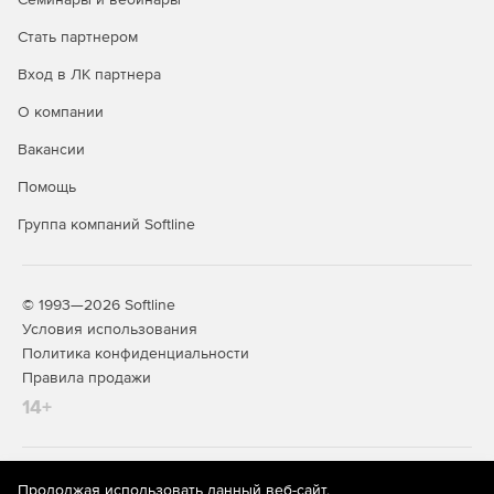
Стать партнером
Вход в ЛК партнера
О компании
Вакансии
Помощь
Группа компаний Softline
© 1993—2026 Softline
Условия использования
Политика конфиденциальности
Правила продажи
14+
На информационном ресурсе store.softline.ru применяются
Продолжая использовать данный веб-сайт,