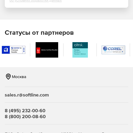
об условиях обработки данных
Использование условного форматирования, чтобы
выделить конкретную информацию.
Удобное сотрудничество:
Статусы от партнеров
Публикация материалов онлайн с ссылками и
инструкциями для рецензентов.
Возможность публичногоиобсужеления проекта.
Экономия времени:
Москва
Редактирование и импорт данных ЕА с помощью Excel.
Обновление документов проекта в 2 клика.
sales.r@softline.com
Доступность EA в любом месте, на любом устройстве.
8 (495) 232-00-60
8 (800) 200-08-60
Сокращение времени, необходимого для обратной
связи.
Ускоренное рассмотрение документации и