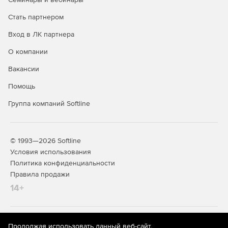
Стать партнером
Вход в ЛК партнера
О компании
Вакансии
Помощь
Группа компаний Softline
© 1993—2026 Softline
Условия использования
Политика конфиденциальности
Правила продажи
14+
На информационном ресурсе store.softline.ru применяются
Продолжая использовать данный веб-сайт,