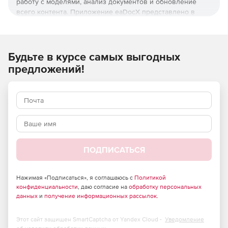
работу с моделями, анализ документов и обновление
всего контента. Приложение eaDocX представлено в
редакциях Professional, Corporate и Collaboration.
Простота в использовании:
Будьте в курсе самых выгодных
Простой графический интерфейс.
предложений!
Возможность распечатывать весь контент, используя
знакомые стили и форматы.
Автоматическая генерация диаграмм, гиперссылок,
маркировка и и. д.
Нет необходимости в rtf или сценариях.
ПОДПИСАТЬСЯ
Проекты:
Повторное использование модели данных для многих
Нажимая «Подписаться», я соглашаюсь с
Политикой
конфиденциальности
, даю согласие на
обработку персональных
аудиторий и в разных форматах.
данных
и
получение информационных рассылок
.
Возможность создавать собственные отчеты для
быстрого выявления пробелов и дублирования.
Этот сайт защищен SmartCaptcha от Yandex Cloud -
Уведомление