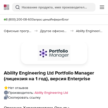
Softline
Поиск
Ме
8 (800) 200-08-60
Запрос цены
Инферит
Блог
Офисные программы
Другое офисное ПО
Ability Engineering Portfolio Manager
Ability Engineering Ltd Portfolio Manager
(лицензия на 1 год), версия Enterprise
Нет отзывов
Производитель:
Ability Engineering Ltd
Скопировать ссылку