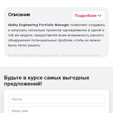
Описание
Подробнее
Ability Engineering Portfolio Manager
позволяет создавать
и запускать несколько проектов одновременно в одной и
той же модели, предоставляя всем возможность раннего
обнаружения потенциальных проблем, чтобы их можно
было легко решить
Portfolio Manager подсвечивает, где изменения проекта
пересекаются с другими проектами – если элементы
были разветвлены или элементы и соединители
запланированы для удаления. Поскольку все проектные
группы работают в одной и той же модели, руководители
Будьте в курсе самых выгодных
моделей могут иметь единое представление обо всех
предложений!
предлагаемых и запланированных изменениях для
каждого элемента и о том, кто за них отвечает.
Основные особенности:
Portfolio Manager выдает предупреждения, когда