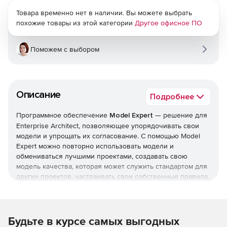
Товара временно нет в наличии. Вы можете выбрать
похожие товары из этой категории
Другое офисное ПО
Поможем с выбором
Описание
Подробнее
Программное обеспечение
Model Expert
— решение для
Enterprise Architect, позволяющее упорядочивать свои
модели и упрощать их согласование. С помощью Model
Expert можно повторно использовать модели и
обмениваться лучшими проектами, создавать свою
модель качества, которая может служить стандартом для
других проектов, настраивать свои собственные правила,
указывать рекомендованные исправления, применять
стандарты на каждом уровне модели и многое другое..
Model Expert позволяет создавать правила проверки, для
Будьте в курсе самых выгодных