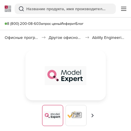
Softline
Поиск
Ме
8 (800) 200-08-60
Запрос цены
Инферит
Блог
Офисные программы
Другое офисное ПО
Ability Engineering Model Expert
Вперед