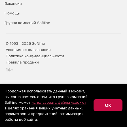
Вакансии
Помощь
Группа компаний Softline
© 1993—2026 Softline
Условия использования
Политика конфиденциальности
Правила продажи
14+
На информационном ресурсе store.softline.ru применяются
Продолжая использовать данный веб-сайт,
рекомендательные технологии
(информационные технологии
вы соглашаетесь с тем, что группа компаний
предоставления информации на основе сбора,
Softline может
использовать файлы «cookie»
систематизации и анализа сведений, относящихся к
OK
в целях хранения ваших учетных данных,
предпочтениям пользователей сети «Интернет»,
находящихся на территории Российской Федерации)
параметров и предпочтений, оптимизации
работы веб-сайта.