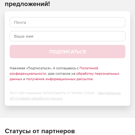
этого надо: выбрать из встроенной библиотеки или
предложений!
создать свой собственный стандарт, выбрать тип
представления результатов и добавить рекомендуемые
действия и обратную связь. В ходе проверки
проблемные участки модели будут выделены цветом, а
также будет указано количество критичных элементов.
Применить исправления можно непосредственно на
диаграмме или через навигацию в браузере проектов.
ПОДПИСАТЬСЯ
Нажимая «Подписаться», я соглашаюсь с
Политикой
конфиденциальности
, даю согласие на
обработку персональных
данных
и
получение информационных рассылок
.
Этот сайт защищен SmartCaptcha от Yandex Cloud -
Уведомление
об условиях обработки данных
Статусы от партнеров