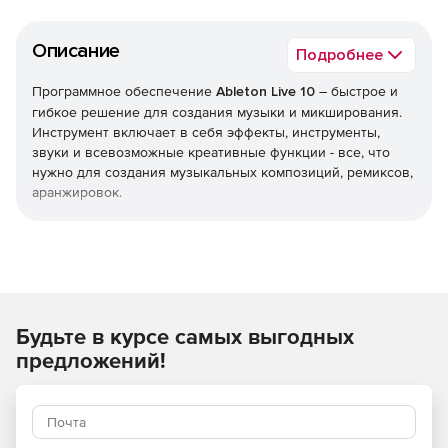
Описание
Подробнее
Программное обеспечение
Ableton Live 10
– быстрое и
гибкое решение для создания музыки и микширования.
Инструмент включает в себя эффекты, инструменты,
звуки и всевозможные креативные функции - все, что
нужно для создания музыкальных композиций, ремиксов,
аранжировок.
Live 10 поставляется с четырьмя новыми углубленными
инструментальными пакетами:
Drum Essentials включает в себя огромную коллекцию
классических электронных сетов и хитов.
Будьте в курсе самых выгодных
Drum Booth объединяет все звуковые барабанные и
предложений!
перкуссионные звуки.
Synth Essentials предлагает профессионально
запрограммированные пресеты для синтезаторов Live