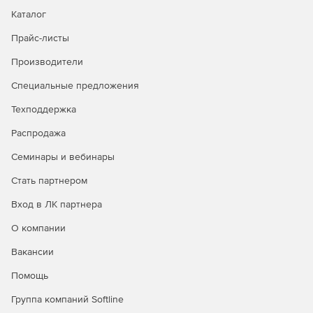
Max for Live теперь полностью интегрирован в DAW и
Каталог
не требует дополнительной установки. Это значит, что
все устройства Max for Live будут работать быстрее и
Прайс-листы
меньше грузить процессор.
Производители
Новые инструменты Wavetable, Echo, Drum Buss и
Pedal. Wavetable - это новый синтезатор, созданный
Специальные предложения
Ableton. Echo объединяет звук классических
Техподдержка
аналоговых и цифровых аппаратных задержек в
одном устройстве. Drum Buss - это универсальная
Распродажа
рабочая станция для ударных инструментов. Pedal –
гитарные педали, искажения, перегрузы и фуз.
Семинары и вебинары
Стать партнером
Функция Capture позволит сохранить все идеи, даже
если пользователь забыл нажать кнопку Record.
Вход в ЛК партнера
Более удобная автоматизация, улучшенный браузинг,
О компании
возможность создания групп из групп.
Вакансии
Новый уровень интеграции с фирменным
Помощь
контроллером Push 2.
Группа компаний Softline
Новые инструментальные паки, подготовленные в