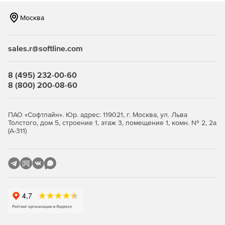
Различные встроенные аудио- и MIDI эффекты.
Москва
Создание грувов в режиме реального времени.
Огромное количество лупов и сэмплов разных
sales.r@softline.com
стилей.
Наличие шаблонов композиций и встроенных
8 (495) 232-00-60
пресетов.
8 (800) 200-08-60
Поддержка аудиоформатов WAV, MP3, AIFF, Ogg, FLAC.
ПАО «Софтлайн». Юр. адрес: 119021, г. Москва, ул. Льва
Поддержка VST и AU эффектов и инструментов.
Толстого, дом 5, строение 1, этаж 3, помещение 1, комн. № 2, 2а
(А-311)
Возможность импорта и экспорта видеофайлов.
Поддержка мультипроцессорных систем.
Поддержка Drag-N-Drop.
Новое в версии Ableton Live 10: