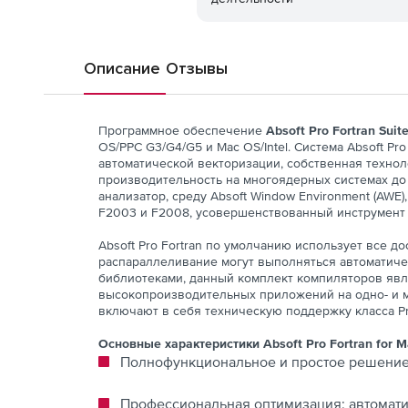
Описание
Отзывы
Программное обеспечение
Absoft Pro Fortran Suit
OS/PPC G3/G4/G5 и Mac OS/Intel. Система Absoft P
автоматической векторизации, собственная техно
производительность на многоядерных системах до 2
анализатор, среду Absoft Window Environment (AWE
F2003 и F2008, усовершенствованный инструмент 
Absoft Pro Fortran по умолчанию использует все д
распараллеливание могут выполняться автоматич
библиотеками, данный комплект компиляторов яв
высокопроизводительных приложений на одно- и мн
включают в себя техническую поддержку класса Pr
Основные характеристики Absoft Pro Fortran for M
Полнофункциональное и простое решение
Профессиональная оптимизация: автомат