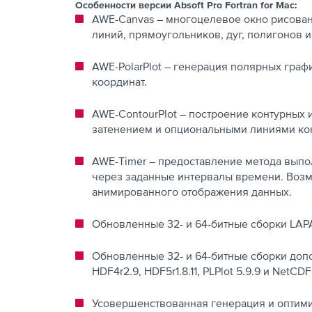
Особенности версии Absoft Pro Fortran for Mac:
AWE-Canvas – многоцелевое окно рисован
линий, прямоугольников, дуг, полигонов 
AWE-PolarPlot – генерация полярных граф
координат.
AWE-ContourPlot – построение контурных
затенением и опциональными линиями кон
AWE-Timer – предоставление метода вып
через заданные интервалы времени. Воз
анимированного отображения данных.
Обновленные 32- и 64-битные сборки LAPA
Обновленные 32- и 64-битные сборки допо
HDF4r2.9, HDF5r1.8.11, PLPlot 5.9.9 и NetCDF
Усовершенствованная генерация и оптими