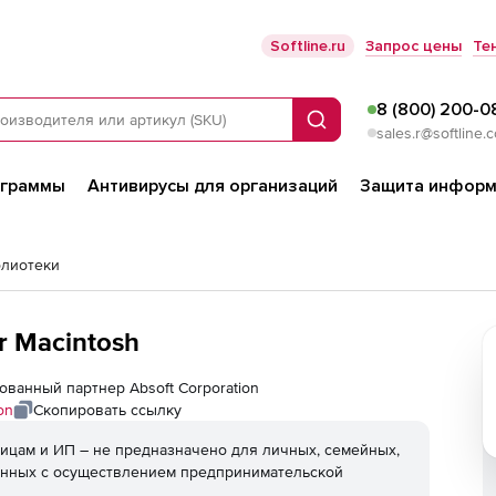
Softline.ru
Запрос цены
Те
8 (800) 200-0
Поиск
sales.r@softline.
ограммы
Антивирусы для организаций
Защита информ
блиотеки
or Macintosh
изованный партнер Absoft Corporation
on
Скопировать ссылку
ицам и ИП – не предназначено для личных, семейных,
анных с осуществлением предпринимательской