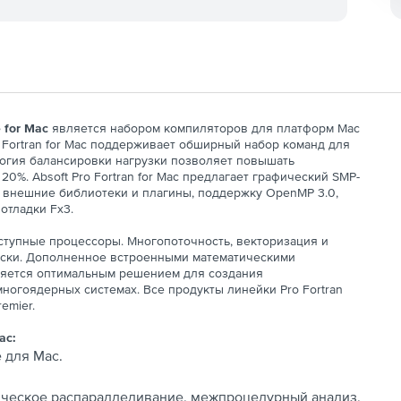
e for Mac
является набором компиляторов для платформ Mac
ro Fortran for Mac поддерживает обширный набор команд для
логия балансировки нагрузки позволяет повышать
0%. Absoft Pro Fortran for Mac предлагает графический SMP-
), внешние библиотеки и плагины, поддержку OpenMP 3.0,
отладки Fx3.
оступные процессоры. Многопоточность, векторизация и
ески. Дополненное встроенными математическими
ляется оптимальным решением для создания
огоядерных системах. Все продукты линейки Pro Fortran
emier.
ac:
 для Mac.
ическое распараллеливание, межпроцедурный анализ,