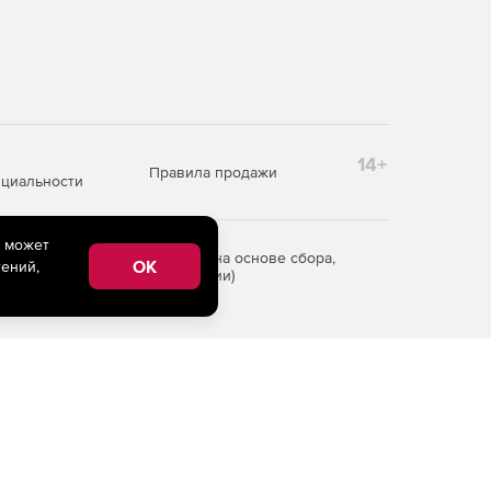
14+
Правила продажи
циальности
e может
редоставления информации на основе сбора,
OK
ений,
рритории Российской Федерации)