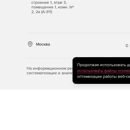
строение 1, этаж 3,
помещение 1, комн. №
2, 2а (А-311)
Москва
© 
Продолжая использовать дан
На информационном ресурсе store.softline.ru примен
использовать файлы «cooki
систематизации и анализа сведений, относящихся к 
оптимизации работы веб-са