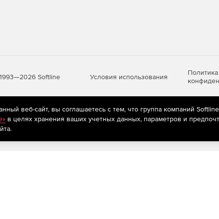
Политика
Условия использования
1993—2026 Softline
конфиден
ный веб-сайт, вы соглашаетесь с тем, что группа компаний Softlin
яются
рекомендательные технологии
(информационные технологии п
e»
в целях хранения ваших учетных данных, параметров и предпочт
предпочтениям пользователей сети «Интернет», находящихся на те
йта.