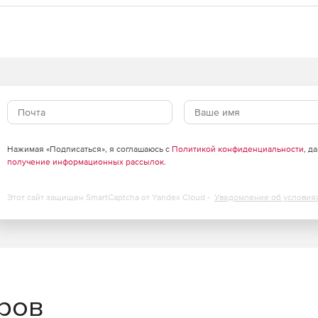
Нажимая «Подписаться», я соглашаюсь с
Политикой конфиденциальности
, д
получение информационных рассылок
.
Этот сайт защищен SmartCaptcha от Yandex Cloud -
Уведомление об условия
еров