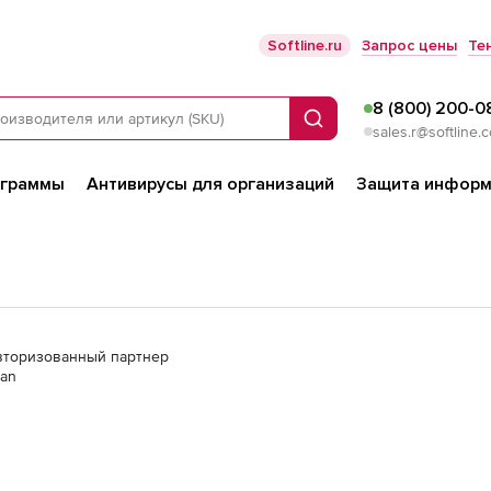
Softline.ru
Запрос цены
Те
8 (800) 200-0
Поиск
sales.r@softline.
ограммы
Антивирусы для организаций
Защита информ
 Авторизованный партнер
lan