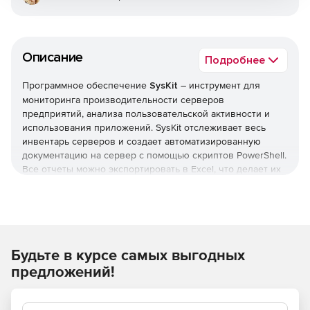
Описание
Подробнее
Программное обеспечение
SysKit
– инструмент для
мониторинга производительности серверов
предприятий, анализа пользовательской активности и
использования приложений. SysKit отслеживает весь
инвентарь серверов и создает автоматизированную
документацию на сервер с помощью скриптов PowerShell.
Все отчеты можно экспортировать в Excel, что делает их
презентабельными для конечного пользователя.
SysKit осуществляет мониторинг всех существующих
метрик производительности сервера в реальном
времени, включая процессор, память и дисковое
пространство, а также конкретные показатели, такие как
Будьте в курсе самых выгодных
SQL-операции и текущие подключения в IIS. Решение
создает отчеты о производительности сервера и в
предложений!
режиме реального времени отправляет оповещения для
предотвращения проблем с сервером.