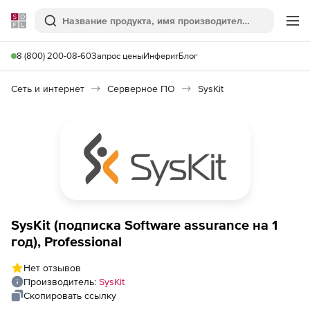
Softline
Поиск
Ме
8 (800) 200-08-60
Запрос цены
Инферит
Блог
Сеть и интернет
Серверное ПО
SysKit
SysKit (подписка Software assurance на 1
год), Professional
Нет отзывов
Производитель:
SysKit
Скопировать ссылку