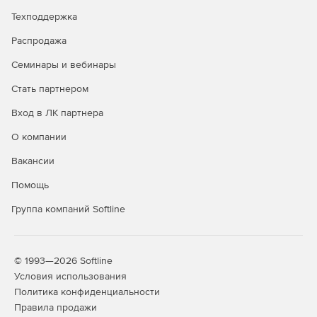
Классический и ленточный интерфейс.
Техподдержка
ActCAD Standar
d
- программное обеспечение САПР для
Распродажа
редактирования и создания проектных 2D чертежей,
также позволяет открывать и просматривать 3D
Семинары и вебинары
документы.
Стать партнером
Основные возможности ActCAD Standar
d
:
Вход в ЛК партнера
Простой и интуитивно понятный интерфейс, легко
О компании
перейти с другого решения САПР или изучить с нуля.
Вакансии
Постоянная лицензия.
Помощь
Экономичная стоимость.
Группа компаний Softline
Artisan 3D Renderer – создание фотореалистичных
презентаций/рисунков.
© 1993—2026 Softline
Преобразование PDF в файлы DWG/DXF из
Условия использования
программного обеспечения.
Политика конфиденциальности
Правила продажи