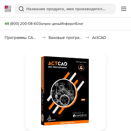
Softline
Поиск
Ме
8 (800) 200-08-60
Запрос цены
Инферит
Блог
Программы САПР и ГИС
Базовые программы
ActCAD