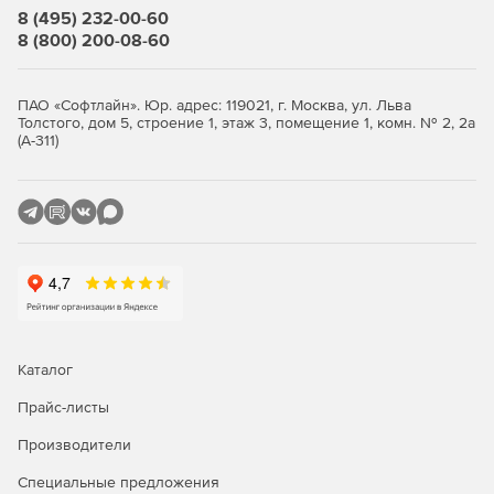
фотореалистичных презентаций/рисунков.
8 (495) 232-00-60
8 (800) 200-08-60
Преобразование PDF в файлы DWG/DXF из
программного обеспечения.
ПАО «Софтлайн». Юр. адрес: 119021, г. Москва, ул. Льва
Толстого, дом 5, строение 1, этаж 3, помещение 1, комн. № 2, 2а
Преобразование изображения в файлы DWG/DXF – из
(А-311)
растрового в векторные.
Пакетный аудит и преобразование файлов.
Доступ к обучающим видео из программного
обеспечения.
Простой модуль самопомощи для решения
большинства распространенных вопросов.
Библиотека блоков из более 5000 символов (вы
Каталог
также можете добавлять свои блоки).
Прайс-листы
ActCAD предоставляет возможность добавлять
Производители
инструменты, функции и команды.
Специальные предложения