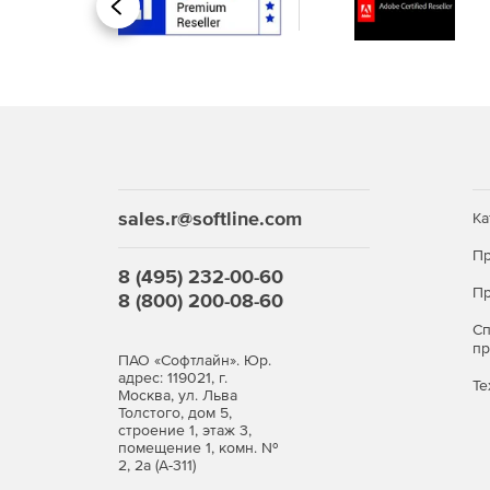
Назад
Основные возможности ActCAD Standar
d
:
Простой и интуитивно понятный интерфейс, 
нуля.
Постоянная лицензия.
Экономичная стоимость.
sales.r@softline.com
Ка
Artisan 3D Renderer – создание фотореалист
Пр
8 (495) 232-00-60
Преобразование PDF в файлы DWG/DXF из п
Пр
8 (800) 200-08-60
С
Преобразование изображения в файлы DWG/D
п
ПАО «Софтлайн». Юр.
адрес: 119021, г.
ActCAD Convertor: пакетный аудит и преобра
Те
Москва, ул. Льва
Толстого, дом 5,
Доступ к обучающим видео из программного
строение 1, этаж 3,
помещение 1, комн. №
2, 2а (А-311)
Простой модуль самопомощи для решения б