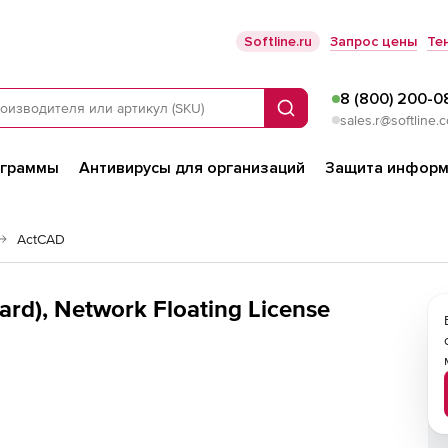
Softline.ru
Запрос цены
Те
8 (800) 200-0
Поиск
sales.r@softline.
ограммы
Антивирусы для организаций
Защита информ
ActCAD
rd), Network Floating License