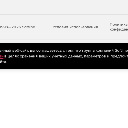
(вы также можете добавлять свои блоки).
ронной почте.
Политика
Условия использования
1993—2026 Softline
конфиден
ь инструменты, функции и команды поверх движка.
мире.
яются
рекомендательные технологии
(информационные технологии п
ный веб-сайт, вы соглашаетесь с тем, что группа компаний Softlin
предпочтениям пользователей сети «Интернет», находящихся на те
e»
в целях хранения ваших учетных данных, параметров и предпочт
оляет перемещать лицензию между компьютерами
йта.
 САПР для открытия, просмотра редактирования и
амме используется ядро 3D-моделирования ACIS.
легко перейти с другого решения САПР или изучить с