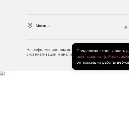
Библиотека блоков из более 5000 символов 
Бесплатная техническая поддержка по элект
Москва
© 
ActCAD предоставляет возможность добавлят
Лицензии бессрочные и действуют во всем 
На информационном ресурсе store.softline.ru примен
Продолжая использовать дан
систематизации и анализа сведений, относящихся к 
использовать файлы «cooki
Функция «перенос лицензии», которая позв
оптимизации работы веб-са
неограниченное количество раз.
ActCAD Professional
- программное обеспечение
создания проектных 2D и 3D чертежей. В прогр
Основные возможности ActCAD Professional:
Простой и интуитивно понятный интерфейс, 
нуля.
Постоянная лицензия.