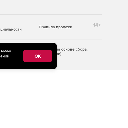
14+
Правила продажи
циальности
редоставления информации на основе сбора,
e может
рритории Российской Федерации)
OK
ений,