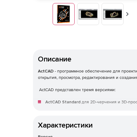
Впер
Описание
ActCAD
- программное обеспечение для проект
открытия, просмотра, редактирования и создан
ActCAD представлен тремя версиями:
ActCAD Standard
для 2D-черчения и 3D-про
ActCAD Professional
для 2D-черчения и 3D-
Характеристики
ActCAD BIM
(Информационное моделирование)
вместе с функциями BIM. Это единое програ
Версия