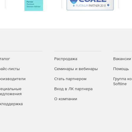
легко перейти с другого решения САПР или изучить с
талог
Распродажа
Вакансии
ичных презентаций/рисунков.
айс-листы
Семинары и вебинары
Помощь
рограммного обеспечения.
оизводители
Стать партнером
Группа к
Softline
пециальные
Вход в ЛК партнера
XF – из растрового в векторные.
редложения
О компании
зование файлов.
хподдержка
 обеспечения.
ольшинства распространенных вопросов.