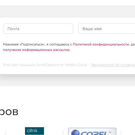
тореалистичных презентаций/рисунков.
рограммного обеспечения.
XF – из растрового в векторные.
Нажимая «Подписаться», я соглашаюсь с
Политикой конфиденциальности
, д
получение информационных рассылок
.
 обеспечения.
Этот сайт защищен SmartCaptcha от Yandex Cloud -
Уведомление об условия
ольшинства распространенных вопросов.
(вы также можете добавлять свои блоки).
ь инструменты, функции и команды.
еров
ПР для редактирования и создания проектных 2D
ривать 3D документы.