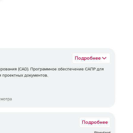
ед
Подробнее
ирования (CAD). Программное обеспечение САПР для
ия проектных документов.
смотра
моделирования
Подробнее
, которое имеет все функции ActCAD Professional
ммное обеспечение для многих приложений,
Standard