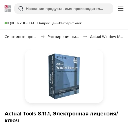
Softline
Поиск
Ме
8 (800) 200-08-60
Запрос цены
Инферит
Блог
Системные программы
Расширения системы
Actual Window Manager
Actual Tools 8.11.1, Электронная лицензия/
ключ