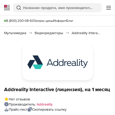
Softline
Поиск
Ме
8 (800) 200-08-60
Запрос цены
Инферит
Блог
Мультимедиа
Видеоредакторы
Addreality Interactive
Addreality Interactive (лицензия), на 1 месяц
Нет отзывов
Производитель:
Addreality
Прайс-лист
Скопировать ссылку