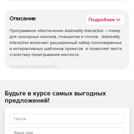
Описание
Подробнее
Программное обеспечение Addreality Interactive – плеер
для сенсорных киосков, планшетов и столов. Addreality
Interactive включает расширенный набор полноэкранных
и интерактивных шаблонов проектов и позволяет вести
статистику проигрывания контента.
Основные возможности:
Режим киоска – блокирование несанкционированных
попыток выхода из программы.
Будьте в курсе самых выгодных
Полноэкранные шаблоны проектов.
предложений!
Сложные шаблоны проектов.
Интерактивные шаблоны проектов.
Разрешение проектов (шаблонов), созданных в