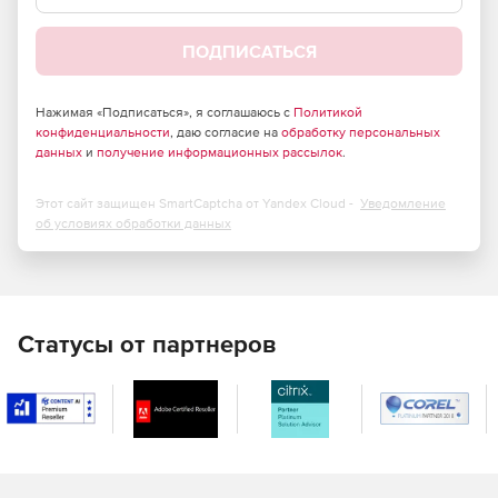
Addreality Designer до UltraHD включительно.
ПОДПИСАТЬСЯ
Запрос скриншота с плеера.
Разрешение видео свыше 1080р.
Нажимая «Подписаться», я соглашаюсь с
Политикой
конфиденциальности
, даю согласие на
обработку персональных
Отправка служебных команд с возможностью задания
данных
и
получение информационных рассылок
.
расписания.
Этот сайт защищен SmartCaptcha от Yandex Cloud -
Уведомление
Время отклика от точек вещания до 2 – 7 секунд.
об условиях обработки данных
Управление режимом работы плеера.
Статистика проигрывания контента.
Статусы от партнеров
Расширенный набор команд для централизованного
управления оборудованием, в том числе
операционными системами.
Отправка расширенных логов.
Обновление статусов в реальном времени.