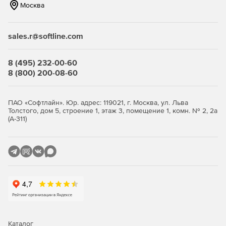
Москва
Обновление медиаплана в реальном времени.
Использование сторонних приложений, например,
sales.r@softline.com
Apk (Android), AIR, SWF (Flash) в сценарии проекта.
8 (495) 232-00-60
Экономия расходов на трафик за счет технологий
8 (800) 200-08-60
самоорганизующихся одноранговых P2P (Peer-to-Peer)
сетей.
ПАО «Софтлайн». Юр. адрес: 119021, г. Москва, ул. Льва
P2P отправка команд и данных между плеерами.
Толстого, дом 5, строение 1, этаж 3, помещение 1, комн. № 2, 2а
(А-311)
Запуск «Sound Panel» для профессионального
фонового озвучивания и аудиорекламы.
Гибкое моделирование условий использования
трафика с помощью технологии «Шейпер трафика» с
планировщиком скорости загрузки контента.
Поддержка Addreality SSP. Дополнительная
монетизация за счет сторонних одобренных
рекламодателей.
Каталог