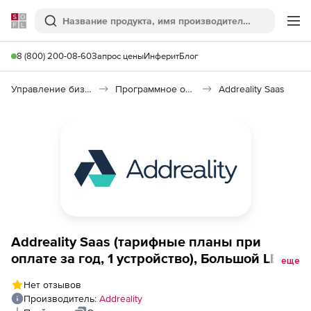
Softline
Поиск
Ме
8 (800) 200-08-60
Запрос цены
Инферит
Блог
Управление бизнесом, CRM/ERP
Программное обеспечение для управления бизнесом
Addreality Saas
Addreality Saas (тарифные планы при
оплате за год, 1 устройство), Большой LED
еще
экран тариф Extreme
Нет отзывов
Производитель:
Addreality