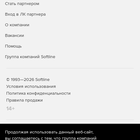
Стать партнером
Вход в ЛК партнера
О компании
Вакансии
Помощь
Группа компаний Softline
© 1993—2026 Softline
Условия использования
Политика конфиденциальности
Правила продажи
14+
На информационном ресурсе store.softline.ru применяются
Продолжая использовать данный веб-сайт,
рекомендательные технологии
(информационные технологии
вы соглашаетесь с тем, что группа компаний