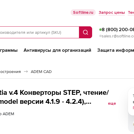
Softline.ru
Запрос цены
Те
8 (800) 200-0
Поиск
sales.r@softline.
ограммы
Антивирусы для организаций
Защита информ
остроения
ADEM CAD
a v.4 Конверторы STEP, чтение/
model версии 4.1.9 - 4.2.4),
еще
ер ADEM