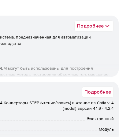
Подробнее
истема, предназначенная для автоматизации
оизводства
EM могут быть использованы для построения
вестные методы построения объемных тел: смещение,
яние и др. Все построения отражаются в дереве, в
ей регенерацией модели.
Подробнее
щих операций: скругление постоянным и переменным
v.4 Конверторы STEP (чтение/запись) и чтение из Catia v. 4
 и множество их комбинаций.
(model) версии 4.1.9 - 4.2.4
 либо профиля конструктор имеет доступ ко всем
Электронный
рабочую плоскость для привязок и ссылок.
Модуль