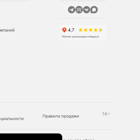
омпаний
14+
Правила продажи
циальности