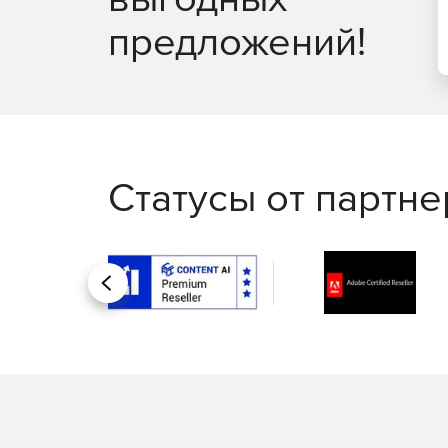
Получение чертежей от объемной модели
предложений!
По объемной модели могут быть получены главн
разрезов сводится к нанесению на поле чертеж
плоского черчения.
Компьютерная обработка бумажных чертежей
Методика работы с бумажными чертежами своди
Статусы от партн
растровых форматах (BMP,TIFF, PCX, JPEG и т.п.)
редактора для чистки мусора и удаления нену
операций с выделенными частями изображения: 
масштабирование.
Назад
Оформление конструкторской документации
Способы оформления документации едины как дл
импортированных извне или полученных в резу
ЕСКД, ANSI, ISO стандарты.
Основная часть стандартной графики содержитс
штриховки, текстовые шрифты, размерные линии