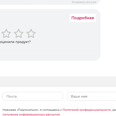
 могут быть автоматически или полуавтоматически
Коммерческая
Русский
о редактирования моделей без использования истории
Подробнее
несении изменений в импортированные модели или при
ожно реализовать средствами редактирования дерева
 оценили продукт?
ые процедуры проверки корректности геометрии и
гатов и отдельных деталей, а также специальные
одифицирования геометрии из условий
х:
ивая и т. п.);
вых операций.
Нажимая «Подписаться», я соглашаюсь с
Политикой конфиденциальности
, д
получение информационных рассылок
.