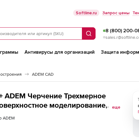
Softline.ru
Запрос цены
Те
8 (800) 200-0
Поиск
sales.r@softline.
ограммы
Антивирусы для организаций
Защита информ
остроения
ADEM CAD
+ ADEM Черчение Трехмерное
поверхностное моделирование,
еще
ние111), локальная лицензия
ер ADEM