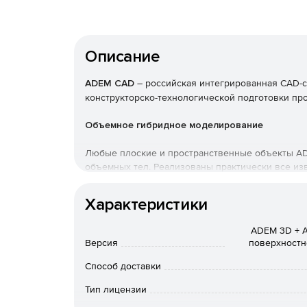
Описание
ADEM CAD
– российская интегрированная CAD-с
конструкторско-технологической подготовки пр
Объемное гибридное моделирование
Любые плоские и пространственные объекты AD
объемных тел. Реализованы практически все из
движение, вращение, по сечениям, по сетке, сли
которое можно вносить изменения с последующ
Характеристики
Реализован обширный аппарат модифицирую
АDЕМ 3D + 
радиусом, создание фасок, булевы операции
Версия
поверхностн
При редактировании или построении какого-
Способ доставки
объектам пространства и к их проекциям на 
Тип лицензии