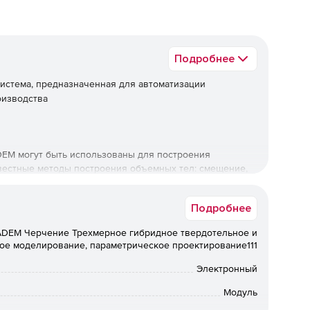
Подробнее
истема, предназначенная для автоматизации
оизводства
EM могут быть использованы для построения
вестные методы построения объемных тел: смещение,
яние и др. Все построения отражаются в дереве, в
ей регенерацией модели.
Подробнее
щих операций: скругление постоянным и переменным
ADEM Черчение Трехмерное гибридное твердотельное и
 и множество их комбинаций.
ое моделирование, параметрическое проектирование111
 либо профиля конструктор имеет доступ ко всем
Электронный
рабочую плоскость для привязок и ссылок.
Модуль