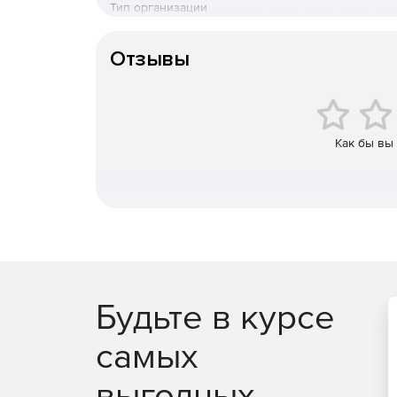
Модели из других систем, имеющие дефекты,
Тип организации
исправлены средствами ADEM.
Особенности доставки
Отзывы
В системе ADEM реализован аппарат прямог
построения. Это играет важную роль при в
внесении таких изменений, которые невозм
построений.
Как бы вы
Дополняют перечень возможностей уникальн
системы размеров, сравнения проектов, агре
инструменты предварительного анализа и м
технологичности.
Плоское моделирование, черчение
Черчение в системе основывается на двух схема
Будьте в курсе
классической, на базе примитивов (отрезок, кр
самых
с использованием связных контуров и буле
выгодных