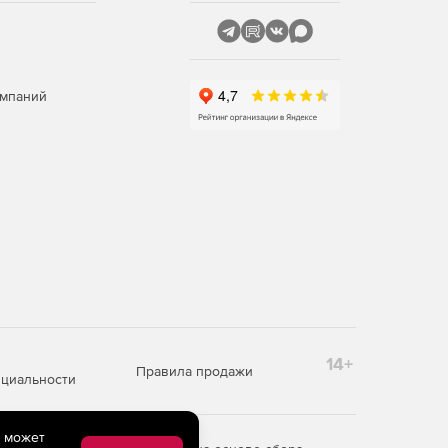
омпаний
14+
Правила продажи
циальности
e может