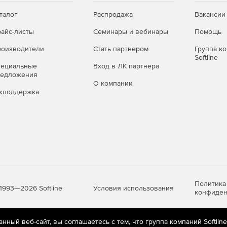
льзователем стандарта исполнения чертежей. Элементы
ены в виде библиотек, которые входят в поставку
талог
Распродажа
Вакансии
айс-листы
Семинары и вебинары
Помощь
ожный механизм с автоматической сортировкой.
оизводители
Стать партнером
Группа к
ере повышает степень автоматизации этого процесса.
Softline
пециальные
Вход в ЛК партнера
редложения
О компании
хподдержка
маты файлов (IGES, SAT, STEP и DXF) в системе
 системами как Catia (v4 и v5), Inventor, ProE и
азмещения элементов произвольной формы на
раметрами раскладки: приоритетом деталей, отступами
можными вращениями деталей на листе и зеркальным
Политика
Условия использования
1993—2026 Softline
конфиден
разложенными на них деталями, списки и параметры
технологической подготовки и программирования ЧПУ
ный веб-сайт, вы соглашаетесь с тем, что группа компаний Softlin