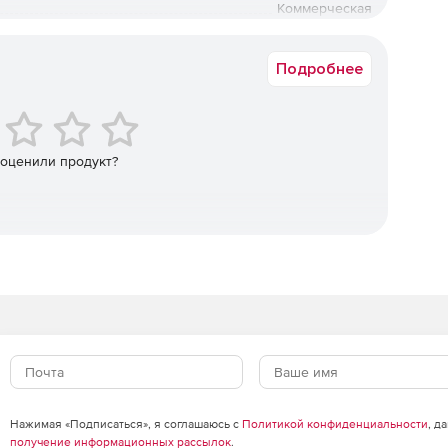
 могут быть автоматически или полуавтоматически
Коммерческая
Срок доставки: 1-3 раб.дн. Softline.
о редактирования моделей без использования истории
Подробнее
несении изменений в импортированные модели или при
ожно реализовать средствами редактирования дерева
 оценили продукт?
ые процедуры проверки корректности геометрии и
гатов и отдельных деталей, а также специальные
одифицирования геометрии из условий
х:
ивая и т. п.);
вых операций.
Нажимая «Подписаться», я соглашаюсь с
Политикой конфиденциальности
, д
получение информационных рассылок
.