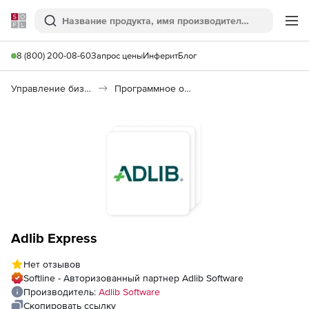
Softline
Поиск
Ме
8 (800) 200-08-60
Запрос цены
Инферит
Блог
Управление бизнесом, CRM/ERP
Программное обеспечение для работы с документами
Adlib Express
Нет отзывов
Softline - Авторизованный партнер Adlib Software
Производитель:
Adlib Software
Скопировать ссылку