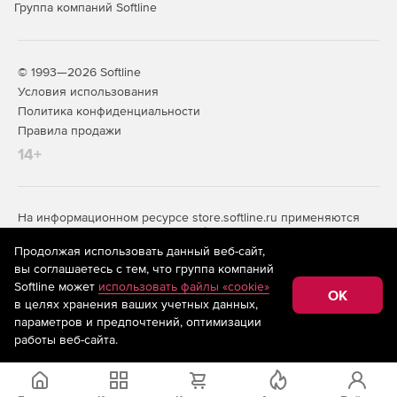
Группа компаний Softline
© 1993—2026 Softline
Условия использования
Политика конфиденциальности
Правила продажи
14+
На информационном ресурсе store.softline.ru применяются
рекомендательные технологии
(информационные технологии
предоставления информации на основе сбора,
Продолжая использовать данный веб-сайт,
систематизации и анализа сведений, относящихся к
вы соглашаетесь с тем, что группа компаний
предпочтениям пользователей сети «Интернет»,
Softline может
использовать файлы «cookie»
находящихся на территории Российской Федерации)
OK
в целях хранения ваших учетных данных,
параметров и предпочтений, оптимизации
Запросить цену
работы веб-сайта.