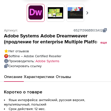
Вперед
Артикул:
65271396BB03A12
Adobe Systems Adobe Dreamweaver
(продление for enterprise Multiple Platforms
еще
Multi European Languages AcademicEdition
Нет отзывов
Named license),
Softline – Adobe Certified Reseller
Производитель:
Adobe Systems
Скопировать ссылку
Описание
Характеристики
Отзывы
Коротко о товаре
Язык интерфейса: английский, русская версия,
мультиязычный, польский
Срок действия: 12 мес.