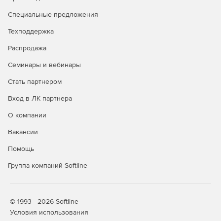
подсказкам по коду и выделению синтаксических
Специальные предложения
конструкций цветом обеспечивается более
эффективное создание кода.
Техподдержка
Мини-приложения jQuery UI. Больше не нужно тратить
Распродажа
время на создание кнопок и базовых значков.
Семинары и вебинары
Достаточно перетащить в проект нужные мини-
приложения jQuery UI, добавить раздвижные меню
Стать партнером
для отображения сворачивающихся панелей
содержимого и обновить все состояния кнопок,
Вход в ЛК партнера
чтобы настроить мобильные приложения и
интерфейсы.
О компании
Вакансии
Ускоренная организация рабочего процесса.
Обновленный интерфейс Dreamweaver CC стал
Помощь
проще, рабочие процессы – удобнее. Контекстные
меню позволяют легко применять настройки, что
Группа компаний Softline
повышает эффективность процесса разработки.
Source Code Pro для представления кода. Шрифт
© 1993—2026 Softline
Adobe Source Code Pro позволяет легче различать
Условия использования
похожие по структуре символы, например, «1» и «l»