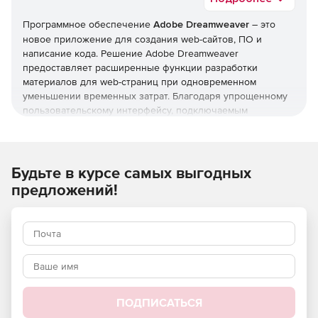
Программное обеспечение
Adobe Dreamweaver
– это
новое приложение для создания web-сайтов, ПО и
написание кода. Решение Adobe Dreamweaver
предоставляет расширенные функции разработки
материалов для web-страниц при одновременном
уменьшении временных затрат. Благодаря упрощенному
пользовательскому интерфейсу, подключаемым
инструментам и новым средствам визуального
редактирования CSS процесс создания кода становится
быстрым и интуитивно понятным. Теперь результаты
работы в Adobe Dreamweaver можно передавать другим
Будьте в курсе самых выгодных
пользователям непосредственно из этого приложения, а
предложений!
предоставление доступа к новым функциям по мере их
появления обеспечивает соответствие стандартам
оформления web-сайтов. В одном приложении
реализован полный набор функций для творческой
работы.
Adobe Dreamweaver CC входит в состав CC. Это означает,
что подписчик получает доступ ко всем актуальным
ПОДПИСАТЬСЯ
инструментам и новым функциям с момента их