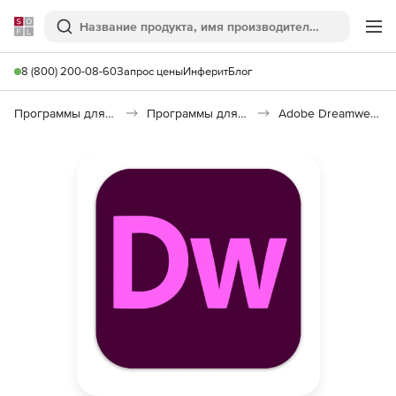
Softline
Поиск
Ме
8 (800) 200-08-60
Запрос цены
Инферит
Блог
Программы для программирования
Программы для разработки ПО
Adobe Dreamweaver