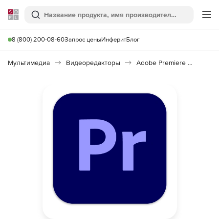
Softline
Поиск
Ме
8 (800) 200-08-60
Запрос цены
Инферит
Блог
Мультимедиа
Видеоредакторы
Adobe Premiere Pro