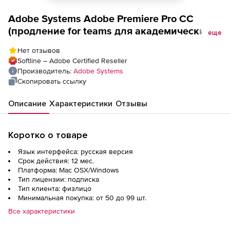
Adobe Systems Adobe Premiere Pro CC
(продление for teams для академических
еще
организаций), for teams Multiple Platforms
Нет отзывов
Multi European Languages Education Named
Softline – Adobe Certified Reseller
license. Количество лицензий
Производитель:
Adobe Systems
Скопировать ссылку
Описание
Характеристики
Отзывы
Коротко о товаре
Язык интерфейса: русская версия
Срок действия: 12 мес.
Платформа: Mac OSX/Windows
Тип лицензии: подписка
Тип клиента: физлицо
Минимальная покупка: от 50 до 99 шт.
Все характеристики