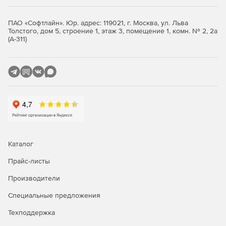
помощью Audio Clip Mixer, корректировка каждого
клипа отдельно. Точная настройка благодаря
ПАО «Софтлайн». Юр. адрес: 119021, г. Москва, ул. Льва
измерительному средству TC Electronic Radar
Толстого, дом 5, строение 1, этаж 3, помещение 1, комн. № 2, 2а
Loudness и работа с внешними модулями эффектов,
(А-311)
такими как VST3 и Audio Units (только для Mac OS).
Интеграция с Adobe Anywhere. Участники команд
могут работать с файлами на сервере с общим
доступом, не загружая их. Это позволяет избегать
проблемы, связанной с использованием разных
версий одного файла.
Дополнительные кодеки, оригинальные форматы.
Дополнительные кодеки, соответствующие
Каталог
отраслевым стандартам, монтаж на различных
платформах при помощи Apple ProRes (только на Mac
Прайс-листы
OS 10.8), кроссплатформенная поддержка файлов Avid
Производители
DNxHD с оболочкой MXF. Монтаж разных форматов
благодаря новой поддержке Sony XAVC и Panasonic
Специальные предложения
AVC-Intra 200.
Техподдержка
Скрытые субтитры. Интуитивный импорт, просмотр,