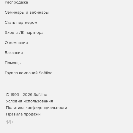
редактирование и корректировка расположения и
Распродажа
оформления, а затем экспорт материала вместе с
Семинары и вебинары
субтитрами в виде вложенных или автономных
файлов.
Стать партнером
Механизм Mercury Playback Engine. Оценка
Вход в ЛК партнера
производительности работы в режиме реального
О компании
времени при обработке сложных
последовательностей благодаря поддержке
Вакансии
большего количества GPU. Улучшенная
кроссплатформенная поддержка OpenCL и CUDA.
Помощь
Группа компаний Softline
Обмен с высокой точностью. Импорт AAF стал более
точным благодаря улучшенной поддержке
медиаресурсов DNxHD. Кроме того, можно выбирать
последовательности, которые требуется
© 1993—2026 Softline
экспортировать в XML или AAF.
Условия использования
Политика конфиденциальности
Синхронизация настроек. В любой лаборатории
Правила продажи
монтажа можно синхронизировать свои настройки,
включая рабочие пространства и комбинации клавиш,
14+
с Creative Cloud, чтобы быстро приступить к работе в
привычной среде.