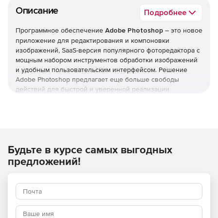
Описание
Подробнее
Программное обеспечение
Adobe Photoshop
– это новое
приложение для редактирования и компоновки
изображений, SaaS-версия популярного фоторедактора с
мощным набором инструментов обработки изображений
и удобным пользовательским интерфейсом. Решение
Adobe Photoshop предлагает еще больше свободы
действий для быстрой и уверенной реализации
творческих замыслов. Пользователи получают обширный
комплекс новых и переработанных функций, включая
наиболее совершенный на рынке инструмент для
повышения резкости. Adobe Photoshop позволяет
предоставлять доступ к готовым проектам на Behance,
Будьте в курсе самых выгодных
чтобы узнать мнение коллег и продемонстрировать свои
работы. Доступ к новым возможностям организуется
предложений!
сразу после их выпуска.
Adobe Photoshop CC входит в состав CC. Это означает,
что подписчик получает доступ ко всем актуальным
инструментам и новым функциям с момента их
появления. Возможность синхронизации настроек