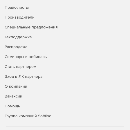
Одновременный выбор нескольких контуров и фигур.
Прайс-листы
Даже в многослойном документе с большим
Производители
количеством контуров легко найти нужный контур (и
слой) прямо на холсте, с помощью нового режима
Специальные предложения
фильтра.
Техподдержка
Стабилизация изображения камеры. Если снимок
получился размытым из-за длинной выдержки или
Распродажа
большой фокальной длины, функция «Стабилизация
Семинары и вебинары
изображения камеры» анализирует траекторию
движения и восстанавливает резкость.
Стать партнером
Расширенная поддержка смарт-объектов.
Вход в ЛК партнера
Применение эффектов галереи размытия и пластики
О компании
с возможностью обратимой коррекции благодаря
поддержке смарт-объектов. Добавление эффектов
Вакансии
размытия, выталкивания, вытягивания, сморщивания
и вздувания изображения или видео с сохранением
Помощь
возможности вернуться к исходному файлу.
Группа компаний Softline
Улучшенное рисование трехмерных объектов. При
работе с трехмерными объектами и картами текстур