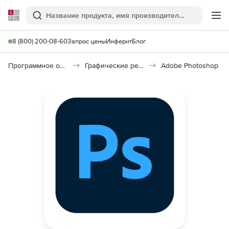
Softline
Поиск
Ме
8 (800) 200-08-60
Запрос цены
Инферит
Блог
Программное обеспечение для графики и дизайна
Графические редакторы
Adobe Photoshop