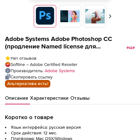
Вперед
Adobe Systems Adobe Photoshop CC
(продление Named license для
еще
образовательных организаций), for teams
Нет отзывов
Multiple Platforms Multi European Languages
Softline – Adobe Certified Reseller
Education Named license. Количество
Производитель:
Adobe Systems
лицензий
Скопировать ссылку
Альтернатива есть!
Описание
Характеристики
Отзывы
Коротко о товаре
Язык интерфейса: русская версия
Срок действия: 12 мес.
Платформа: Mac OSX/Windows