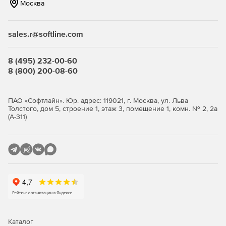
Москва
Дополнительные функции. Photoshop предоставляет
все мощные возможности редактирования
изображений и видеомонтажа, а также включает
sales.r@softline.com
расширенные инструменты редактирования
трехмерных объектов и анализа изображений, ранее
доступные только в Photoshop Extended.
8 (495) 232-00-60
8 (800) 200-08-60
Camera Raw 8 и поддержка слоев. Можно применять
правки Camera Raw в качестве фильтра для слоев и
файлов в Photoshop, а затем улучшайте слои и файлы
ПАО «Софтлайн». Юр. адрес: 119021, г. Москва, ул. Льва
нужным образом. Новый внешний модуль Adobe
Толстого, дом 5, строение 1, этаж 3, помещение 1, комн. № 2, 2а
Camera Raw 8 позволяет точнее исправлять
(А-311)
изображения, устранять искажения перспективы и
создавать виньетки.
Изменяемые прямоугольники со скругленными
углами. Теперь программа позволяет изменять размер
фигур, а также редактировать их – как до, так и после
создания. Если фигура предназначена для
размещения на web-странице, достаточно
экспортировать данные CSS из файла, чтобы
сэкономить время.
Каталог