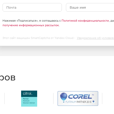
ого обмена
фильмов, чтобы они могли легко загружаться в
Нажимая «Подписаться», я соглашаюсь с
Политикой конфиденциальности
, д
 текстовых сообщениях.
получение информационных рассылок
.
Этот сайт защищен SmartCaptcha от Yandex Cloud -
Уведомление об условия
еров