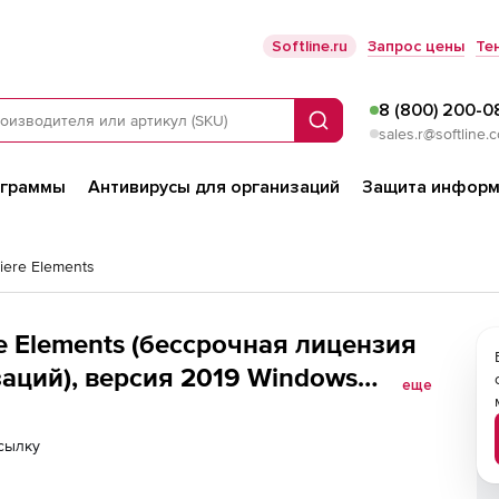
Softline.ru
Запрос цены
Те
8 (800) 200-0
Поиск
sales.r@softline.
ограммы
Антивирусы для организаций
Защита информ
iere Elements
e Elements (бессрочная лицензия
аций), версия 2019 Windows
еще
 License 1 User TLP Level
сылку