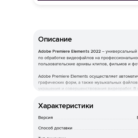
Описание
Adobe Premiere Elements 2022
– универсальный 
по обработке видеофайлов на профессиональном
пользовательские архивы клипов, фильмов и фо
Adobe Premiere Elements осуществляет автомат
графических форм, а также музыкальных файлов,
украшения и совершенствования видеоработ. В 
профессиональных спецэффектов.
Характеристики
Новое в версии:
Версия
Выбор идеального соотношения сторон
Способ доставки
Редактирование и экспорт своих видео в удобн