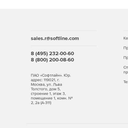
sales.r@softline.com
Ка
Пр
8 (495) 232-00-60
Пр
8 (800) 200-08-60
С
п
ПАО «Софтлайн». Юр.
адрес: 119021, г.
Те
Москва, ул. Льва
Толстого, дом 5,
строение 1, этаж 3,
помещение 1, комн. №
2, 2а (А-311)