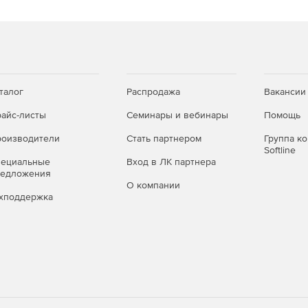
талог
Распродажа
Вакансии
айс-листы
Семинары и вебинары
Помощь
оизводители
Стать партнером
Группа к
Softline
пециальные
Вход в ЛК партнера
редложения
О компании
хподдержка