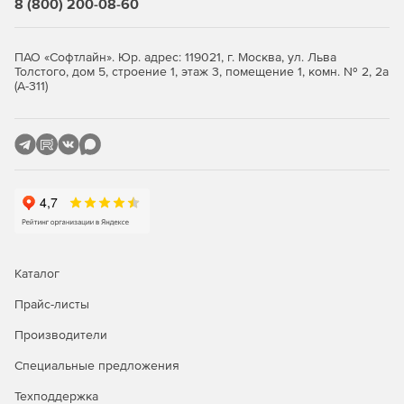
8 (800) 200-08-60
PowerPoint для мобильного обучения: можно
преобразовывать статические слайды PowerPoint в
контент для электронного обучения, который
ПАО «Софтлайн». Юр. адрес: 119021, г. Москва, ул. Льва
работает на всех устройствах.
Толстого, дом 5, строение 1, этаж 3, помещение 1, комн. № 2, 2а
(А-311)
Автоматический предварительный просмотр на
устройстве.
Возможность добавлять интерактивные элементы для
записанного видео или потокового видео, используя
наложение слайдов.
Каталог
Прайс-листы
Производители
Специальные предложения
Техподдержка