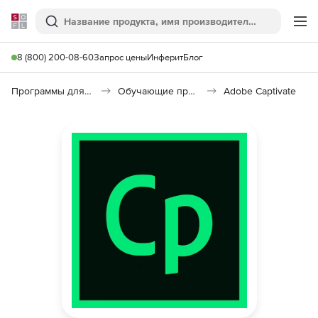
Softline
Поиск
Ме
8 (800) 200-08-60
Запрос цены
Инферит
Блог
Программы для образования и науки
Обучающие программы
Adobe Captivate