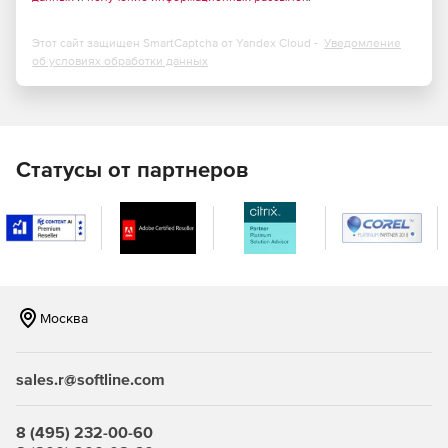
учебных видеороликов, добавление вопросов и
проверка знаний.
Этот сайт защищен SmartCaptcha от Yandex Cloud -
Уведомление
Использование функции предварительного
об условиях обработки данных
просмотра, чтобы сгенерировать QR-код,
отсканировать его на мобильном устройстве и
воспроизвести проект в реальном времени в
браузере устройства.
Статусы от партнеров
Возможность дополнять учебные курсы панорамными
видео и изображениями.
Эффекты хромакея: персонализация фона видео за
счет добавления снимков или видео мест, сценарией
или содержимого слайда.
Москва
Создание видео студийного качества с высоким
разрешением несколькими щелчками мышью с
одновременной записью изображения с веб-камеры
sales.r@softline.com
и экрана.
CSV-шаблон для импорта вопросов.
8 (495) 232-00-60