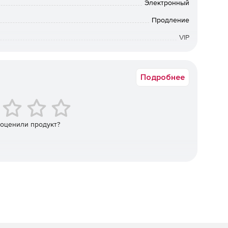
Электронный
ивной работы для локальной установки, включая
Продление
ложения.
VIP
 Это единственная возможность подтвердить
12 мес.
дписке при юридической проверке.
Подробнее
ого управления рабочей группой (именованными
группы.
ой установки приложений в локальной сети.
 оценили продукт?
фрилансерам для работы над проектами (на нужное
 организация совместной работы над проектами,
 (на русском языке) и Adobe (на английском языке).