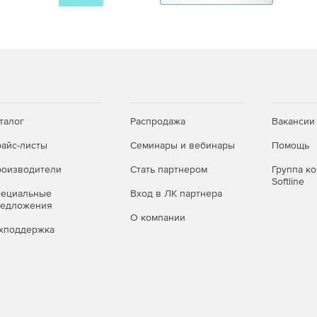
талог
Распродажа
Вакансии
айс-листы
Семинары и вебинары
Помощь
оизводители
Стать партнером
Группа к
Softline
пециальные
Вход в ЛК партнера
редложения
О компании
хподдержка