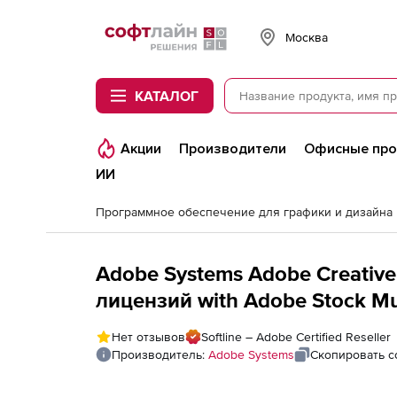
Softline
Москва
КАТАЛОГ
Акции
Производители
Офисные пр
ИИ
Программное обеспечение для графики и дизайна
Adobe Systems Adobe Creative
лицензий with Adobe Stock Mul
Languages 10 assets на 1 год
Нет отзывов
Softline – Adobe Certified Reseller
пользователей), VIP Select 3
Производитель:
Adobe Systems
Скопировать с