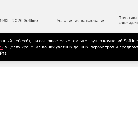
Политика
Условия использования
1993—2026 Softline
конфиден
ный веб-сайт, вы соглашаетесь с тем, что группа компаний Softlin
яются
рекомендательные технологии
(информационные технологии п
e»
в целях хранения ваших учетных данных, параметров и предпочт
предпочтениям пользователей сети «Интернет», находящихся на те
йта.