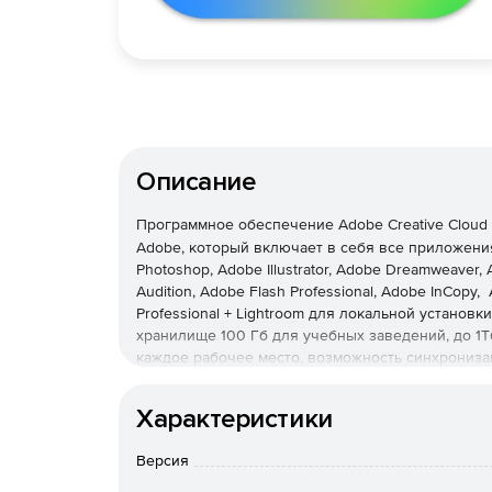
Описание
Программное обеспечение
Adobe Creative Cloud
Adobe, который включает в себя все приложения
Photoshop, Adobe Illustrator, Adobe Dreamweaver, 
Audition, Adobe Flash Professional, Adobe InCopy
Professional + Lightroom для локальной установ
хранилище 100 Гб для учебных заведений, до 1Т
каждое рабочее место, возможность синхрониза
услугам хостинга web-сайтов и публикации приложен
лицензии сроком на 1 год вы получаете доступ к
Характеристики
которую получаете все обновления. Подписка на A
единственная возможность получать все обновл
Версия
Приобретая
Adobe Creative Cloud Professional for