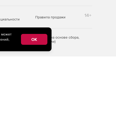
14+
Правила продажи
циальности
e может
редоставления информации на основе сбора,
OK
ений,
рритории Российской Федерации)