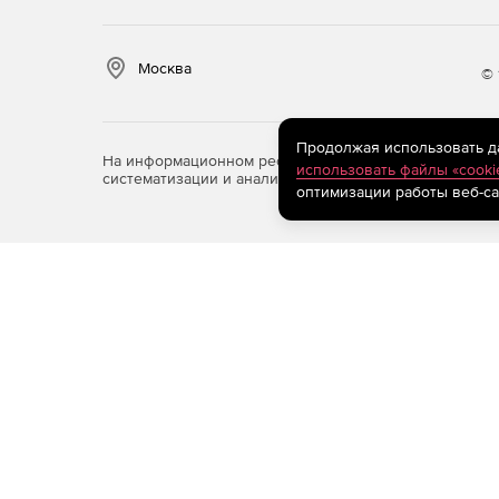
Москва
© 
Продолжая использовать дан
На информационном ресурсе store.softline.ru примен
использовать файлы «cooki
систематизации и анализа сведений, относящихся к 
оптимизации работы веб-са