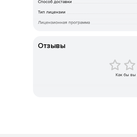
Способ доставки
Полный набор инструментов Adobe для креат
Тип лицензии
Acrobat Professional, Lightroom и другие при
Лицензионная программа
Полный комплект бухгалтерских документов.
Срок действия
легальность использования ПО Adobe по по
Отзывы
Доступ к Admin Console для централизованн
пользователями), передача лицензий внутри 
Инструмент CC Packager для централизованн
Как бы вы
Возможность передавать лицензии внешним 
время) и отключения этих лицензий.
Хранилище 100 Гб на каждое рабочее место,
синхронизация.
Техническую поддержку специалистов Softline