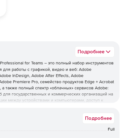
Подробнее
 Professional for Teams – это полный набор инструментов
 для работы с графикой, видео и веб: Adobe
Adobe InDesign, Adobe After Effects, Adobe
, Adobe Premiere Pro, семейство продуктов Edge + Acrobat
ки, а также полный спектр «облачных» сервисов Adobe:
б для государственных и коммерческих организаций на
ции между устройствами и компьютерами, доступ к
ий Digital Publishing Suite Single Edition и др. По
 системе управления лицензиями (Консоль), через
Подробнее
dobe Creative Cloud Professional for Teams – это
ения для продуктов Adobe.
Full
 Teams в Softline, заказчик получает: