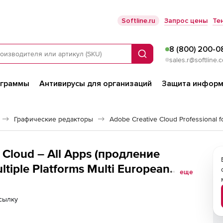
Softline.ru
Запрос цены
Те
8 (800) 200-0
Поиск
sales.r@softline.
ограммы
Антивирусы для организаций
Защита информ
Графические редакторы
Adobe Creative Cloud Professional f
 Cloud – All Apps (продление
tiple Platforms Multi European
еще
 для организаций и частных
 year commit. Количество лицензий
сылку