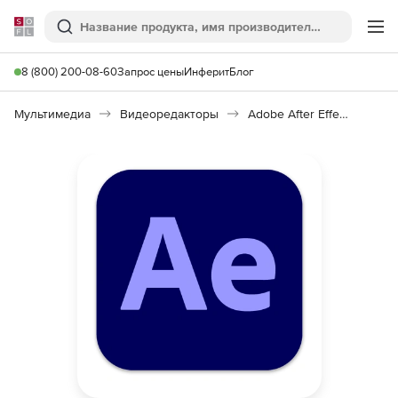
Softline
Поиск
Ме
8 (800) 200-08-60
Запрос цены
Инферит
Блог
Мультимедиа
Видеоредакторы
Adobe After Effects