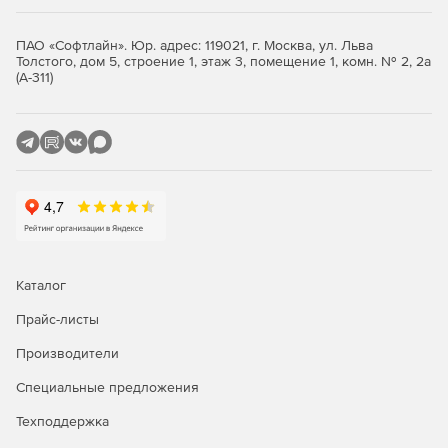
движения камеры в сцене, благодаря чему в нее
можно добавлять новые слои, включая видео и
ПАО «Софтлайн». Юр. адрес: 119021, г. Москва, ул. Льва
текстовые слои. Реализована также возможность
Толстого, дом 5, строение 1, этаж 3, помещение 1, комн. № 2, 2а
оптимизации трекинга для уточнения точек трекинга
(А-311)
в дальнейшем.
Глобальный кэш операций. Пользователи могут
выполнять больше операций за меньшее время,
включая проекты с высоким разрешением.
Изображения предварительного просмотра
сохраняются и готовы к дальнейшей работе над ними
даже после закрытия проекта.
Оптимизированные и ускоренные процессы работы.
Каталог
Благодаря использованию нескольких процессоров и
улучшенной поддержке графических процессоров
Прайс-листы
NVIDIA приложение After Effects обрабатывает
Производители
пиксели еще быстрее.
Специальные предложения
Бикубическая повторная выборка. При увеличении
или уменьшении размера изображений
Техподдержка
обеспечивается наилучшее качество каждого