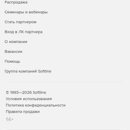
пикселя за счет выбора оптимальных алгоритмов
Распродажа
билинейной и бикубической повторной выборки.
Семинары и вебинары
Упрощенный интерфейс пользователя. В интерфейсе
Стать партнером
оптимизировано выполнение различных задач.
Пользователи могут находить отсутствующие шрифты
Вход в ЛК партнера
и эффекты в композициях, а затем быстро заменять
О компании
их или связывать повторно. Операция привязки
слоев и масок позволяет проще выравнивать 2D- и
Вакансии
3D-объекты, без вычисления и ввода значений.
Помощь
Интеграция с Adobe Anywhere. Adobe Anywhere для
Группа компаний Softline
видео предоставляет инновационный способ
взаимодействия по одному проекту с другими
пользователями After Effects (модуль должен
приобретаться и внедряться отдельно).
© 1993—2026 Softline
Условия использования
Основные отличия лицензии Enterprise от обычной
Политика конфиденциальности
подписки:
Правила продажи
14+
техническая поддержка на русском