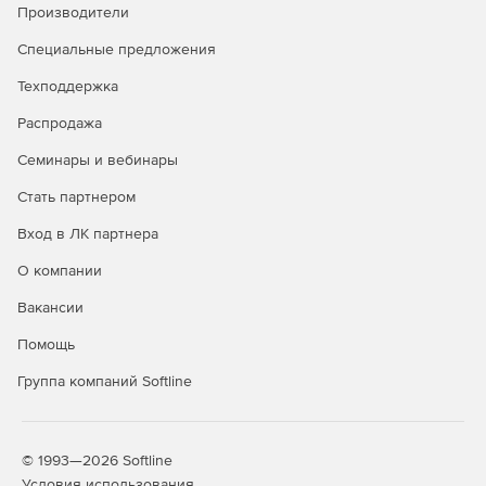
Производители
конструкций цветом обеспечивается более
эффективное создание кода.
Специальные предложения
Мини-приложения jQuery UI. Больше не нужно тратить
Техподдержка
время на создание кнопок и базовых значков.
Достаточно перетащить в проект нужные мини-
Распродажа
приложения jQuery UI, добавить раздвижные меню
Семинары и вебинары
для отображения сворачивающихся панелей
содержимого и обновить все состояния кнопок,
Стать партнером
чтобы настроить мобильные приложения и
интерфейсы.
Вход в ЛК партнера
О компании
Ускоренная организация рабочего процесса.
Обновленный интерфейс Dreamweaver CC стал
Вакансии
проще, рабочие процессы – удобнее. Контекстные
меню позволяют легко применять настройки, что
Помощь
повышает эффективность процесса разработки.
Группа компаний Softline
Source Code Pro для представления кода. Шрифт
Adobe Source Code Pro позволяет легче различать
похожие по структуре символы, например, «1» и «l»
© 1993—2026 Softline
или «0» и «O», при работе в представлении кода.
Условия использования