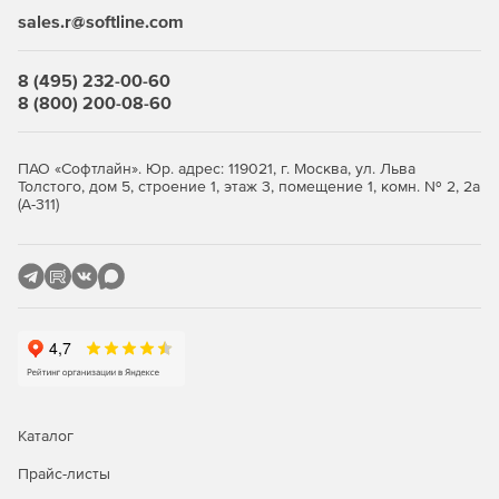
мобильных устройств разных размеров.
sales.r@softline.com
Синхронизация настроек. Войдя в CC с любого
компьютера, пользователи получат доступ к своим
8 (495) 232-00-60
файлам, настройкам и определениям web-сайтов. Все,
8 (800) 200-08-60
необходимое для работы над web-проектами, будет
всегда под рукой.
ПАО «Софтлайн». Юр. адрес: 119021, г. Москва, ул. Льва
Web-шрифты Edge. Приложение предоставляет
Толстого, дом 5, строение 1, этаж 3, помещение 1, комн. № 2, 2а
большую и постоянно расширяемую библиотеку web-
(А-311)
шрифтов Adobe Edge Web Fonts Library на основе
Adobe Typekit. Предусмотрено добавление web-
шрифтов непосредственно из инструментов
Dreamweaver и Edge. Пользователи могут добавлять
высокоточную, яркую типографику, создавая
страницы, которые будут загружаться невероятно
быстро.
Поддержка современных платформ. Решение Adobe
Dreamweaver CC совместимо с технологиями HTML,
Каталог
CSS и JavaScript, а также с разработкой динамических
страниц на языке PHP. Благодаря улучшенным
Прайс-листы
подсказкам по коду и выделению синтаксических