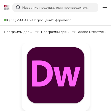
Softline
Поиск
Ме
8 (800) 200-08-60
Запрос цены
Инферит
Блог
Программы для программирования
Программы для разработки ПО
Adobe Dreamweaver