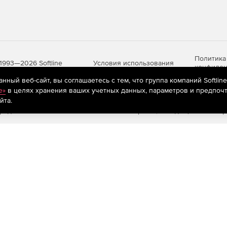
Политика
Условия использования
1993—2026 Softline
конфиден
ный веб-сайт, вы соглашаетесь с тем, что группа компаний Softlin
e»
в целях хранения ваших учетных данных, параметров и предпочт
йта.
яются
рекомендательные технологии
(информационные технологии п
предпочтениям пользователей сети «Интернет», находящихся на те