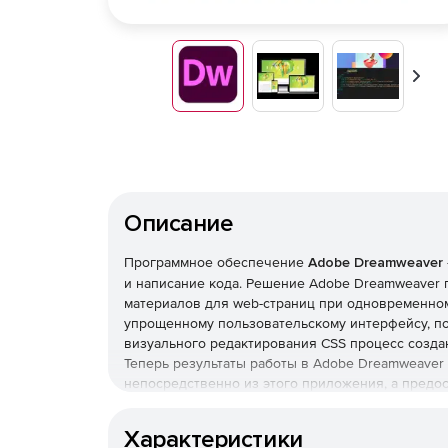
Впер
Описание
Программное обеспечение
Adobe Dreamweaver
и написание кода. Решение Adobe Dreamweaver
материалов для web-страниц при одновременно
упрощенному пользовательскому интерфейсу, п
визуального редактирования CSS процесс созда
Теперь результаты работы в Adobe Dreamweave
непосредственно из этого приложения, а предо
появления обеспечивает соответствие стандар
реализован полный набор функций для творческ
Характеристики