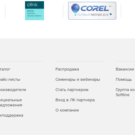
и «l» или «0» и «O», при работе в представлении кода.
ной подписки:
ожность ограничения в использования облачного
ов.
талог
Распродажа
Вакансии
айс-листы
Семинары и вебинары
Помощь
оизводители
Стать партнером
Группа к
Softline
пециальные
Вход в ЛК партнера
редложения
О компании
хподдержка