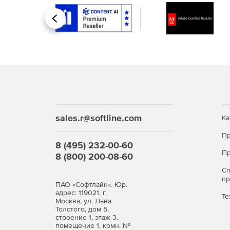
похожие по структуре символы, например, «1» 
Назад
Основные отличия лицензии Enterprise от обыч
техническая поддержка на русском языке;
настраиваемые роли администраторов, возм
хранилища;
улучшенная защита личных данных и проект
sales.r@softline.com
Ка
Пр
8 (495) 232-00-60
Пр
8 (800) 200-08-60
С
п
ПАО «Софтлайн». Юр.
адрес: 119021, г.
Те
Москва, ул. Льва
Толстого, дом 5,
строение 1, этаж 3,
помещение 1, комн. №