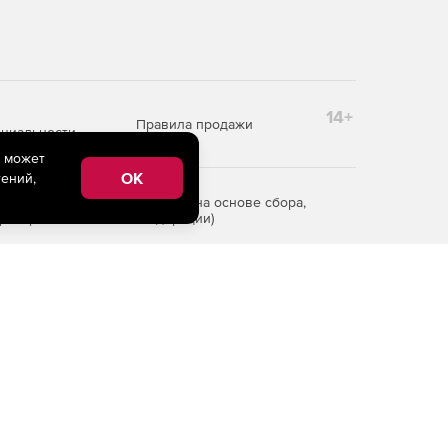
14+
Правила продажи
циальности
e может
OK
ений,
редоставления информации на основе сбора,
рритории Российской Федерации)