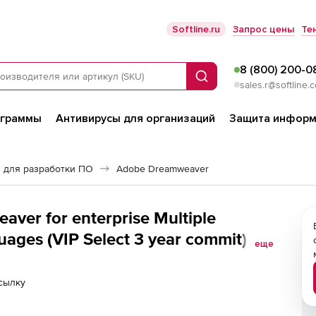
Softline.ru
Запрос цены
Те
8 (800) 200-0
Поиск
sales.r@softline.
ограммы
Антивирусы для организаций
Защита информ
 для разработки ПО
Adobe Dreamweaver
ver for enterprise Multiple
ages (VIP Select 3 year commit)
еще
сылку