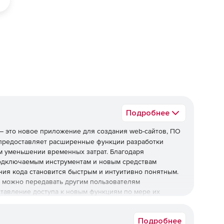
ед
Подробнее
– это новое приложение для создания web-сайтов, ПО
 предоставляет расширенные функции разработки
м уменьшении временных затрат. Благодаря
одключаемым инструментам и новым средствам
ния кода становится быстрым и интуитивно понятным.
r можно передавать другим пользователям
ставление доступа к новым функциям по мере их
там оформления web-сайтов. В одном приложении
ой работы.
Подробнее