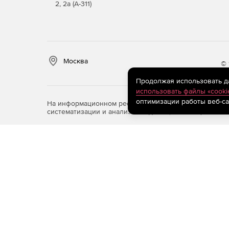
2, 2а (А-311)
Москва
© 
Продолжая использовать дан
использовать файлы «cooki
оптимизации работы веб-са
На информационном ресурсе store.softline.ru примен
систематизации и анализа сведений, относящихся к 