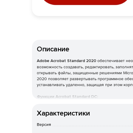
Описание
Adobe Acrobat Standard 2020
обеспечивает нео
возможность создавать, редактировать, заполнят
открывать файлы, защищенные решениями Microsoft
2020 позволяет развертывать программное обес
устанавливать удаленно, защищая при этом корп
Функции Acrobat Standard DC:
Редактирование файлов PDF. Внесение небо
Характеристики
непосредственно в файле PDF. Добавление 
Исправление опечаток, переупорядочивание 
Версия