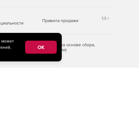
14+
Правила продажи
циальности
e может
редоставления информации на основе сбора,
OK
ений,
рритории Российской Федерации)