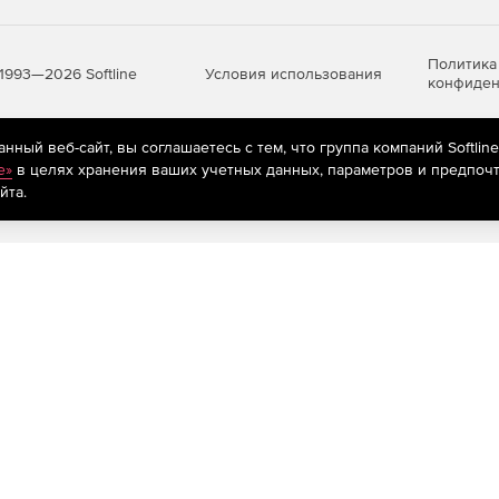
Политика
Условия использования
1993—2026 Softline
конфиден
ный веб-сайт, вы соглашаетесь с тем, что группа компаний Softlin
яются
рекомендательные технологии
(информационные технологии п
e»
в целях хранения ваших учетных данных, параметров и предпочт
предпочтениям пользователей сети «Интернет», находящихся на те
йта.