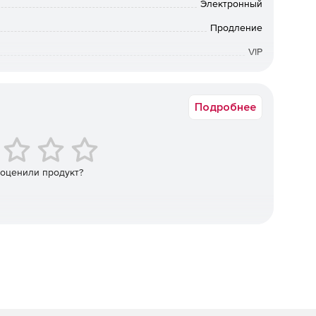
ов PDF в исходные документы Microsoft Office с
Электронный
его проекта. Преобразование созданных материалов,
Продление
едактирования документы Microsoft Word. Превращение
анализа таблицы Microsoft Excel в браузере или на
VIP
 офиса. Преобразование документов PDF в
редактировать и изменять в приложении Microsoft
12 мес.
.
Подробнее
нтов Word, Excel или PowerPoint в файл PDF,
ктирования и другие функции. Печать файлов
 – для этого достаточно выбрать Adobe PDF в качестве
 сфотографированных документов в PDF и
 оценили продукт?
ие любых бумажных и электронных документов в форму
дписать и отправить с настольного компьютера или из
ть» для заполнения любых документов или цифровых
где угодно. Добавление и отправка заполненной формы
и мыши. Больше не нужно печатать документы.
их файлов (документов, таблиц, сообщений
PDF.