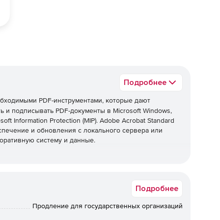
Подробнее
бходимыми PDF-инструментами, которые дают
ь и подписывать PDF-документы в Microsoft Windows,
 Information Protection (MIP). Adobe Acrobat Standard
печение и обновления с локального сервера или
оративную систему и данные.
льших изменений в текст и изображения
Подробнее
новых абзацев одним щелчком или касанием.
страниц и даже обрезка или замена фотографий.
Продление для государственных организаций