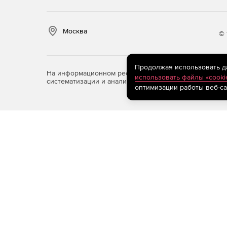
Москва
© 
Продолжая использовать дан
На информационном ресурсе store.softline.ru примен
использовать файлы «cooki
систематизации и анализа сведений, относящихся к 
оптимизации работы веб-са