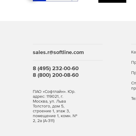
Управление всей своей работой из одного ме
файлов из централизованного представлени
Настройка инструментов позволяет остават
инструментов заливки и подписи, таких как д
Открытие файлов Microsoft Information Protect
sales.r@softline.com
Ка
Работа с Dropbox, Box и OneDrive – доступ,
Пр
8 (495) 232-00-60
Dropbox, Box или Microsoft OneDrive.
Пр
8 (800) 200-08-60
Создание защищенных PDF-файлов – запрет 
С
редактирования конфиденциальной информа
п
ПАО «Софтлайн». Юр.
адрес: 119021, г.
Те
Москва, ул. Льва
Улучшенный инструмента «Перо» использует т
Толстого, дом 5,
более плавно и точно.
строение 1, этаж 3,
помещение 1, комн. №
2, 2а (А-311)
Превращение бумажных или Word-файлов в 