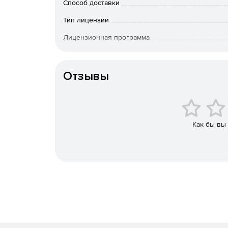
Экспорт из файлов PDF. Преобразование файл
Способ доставки
сохранением шрифтов, форматирования и вс
Тип лицензии
хранящихся в формате PDF, в удобные для р
таблиц PDF в удобные для редактирования и 
Лицензионная программа
мобильном устройстве, даже при работе вне
форматированный файл PPTX, который можно 
Срок действия
PowerPoint, всего в несколько щелчков мыши
Отзывы
Создание файлов PDF. Преобразование докуме
совместное рецензирование, защита от реда
практических любых форматов в формате PDF
принтера. Сохранение отсканированных или
Как бы вы
преобразование страниц HTML в файлы PDF.
Заполнение и подписание форм. Превращен
PDF. Полученную форму можно заполнить, по
браузера. Инструмент «Заполнить и подписа
форм. Подпись любого документа, находясь 
другим пользователям несколькими щелчкам
Объединение файлов. Объединение нескольк
электронной почты и т. п.) в общий документ 