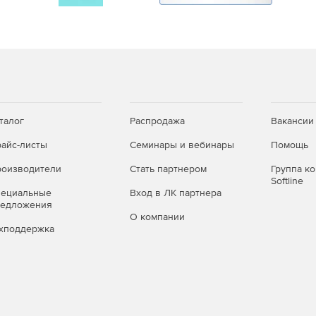
ста – организация, управление и поиск всех своих PDF-
я.
ься организованными с помощью цветовой настройки
обавление текста, добавление галочки и знака.
ion (MIP), защищенных с помощью Microsoft Information.
талог
Распродажа
Вакансии
 редактирование и хранение файлов в учетной записи
айс-листы
Семинары и вебинары
Помощь
оизводители
Стать партнером
Группа к
Softline
другим пользователям доступа, копирования или
пециальные
Вход в ЛК партнера
ции.
редложения
О компании
хподдержка
ехнологию DirectInk, что позволяет писать и рисовать
заполняемые PDF-формы.