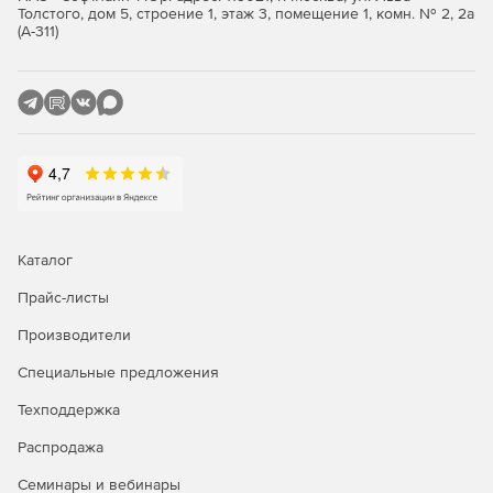
Толстого, дом 5, строение 1, этаж 3, помещение 1, комн. № 2, 2а
Глобальный кэш операций. Пользователи могут
(А-311)
выполнять больше операций за меньшее время,
включая проекты с высоким разрешением.
Изображения предварительного просмотра
сохраняются и готовы к дальнейшей работе над ними
даже после закрытия проекта.
Оптимизированные и ускоренные процессы работы.
Благодаря использованию нескольких процессоров и
улучшенной поддержке графических процессоров
NVIDIA приложение After Effects обрабатывает
Каталог
пиксели еще быстрее.
Прайс-листы
Бикубическая повторная выборка. При увеличении
или уменьшении размера изображений
Производители
обеспечивается наилучшее качество каждого
пикселя за счет выбора оптимальных алгоритмов
Специальные предложения
билинейной и бикубической повторной выборки.
Техподдержка
Упрощенный интерфейс пользователя. В интерфейсе
Распродажа
оптимизировано выполнение различных задач.
Пользователи могут находить отсутствующие шрифты
Семинары и вебинары