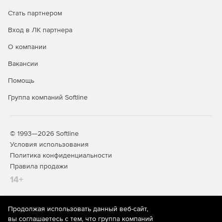
и эффекты в композициях, а затем быстро заменять
Стать партнером
их или связывать повторно. Операция привязки
слоев и масок позволяет проще выравнивать 2D- и
Вход в ЛК партнера
3D-объекты, без вычисления и ввода значений.
О компании
Интеграция с Adobe Anywhere. Adobe Anywhere для
Вакансии
видео предоставляет инновационный способ
взаимодействия по одному проекту с другими
Помощь
пользователями After Effects (модуль должен
приобретаться и внедряться отдельно).
Группа компаний Softline
Основные отличия лицензии Enterprise от обычной
подписки:
© 1993—2026 Softline
Условия использования
техническая поддержка на русском.
Политика конфиденциальности
Правила продажи
настраиваемые роли адлминистраторов, возможность
14+
ограничения в использования облачного хранилища.
улучшенная защита личных данных и проектов.
Продолжая использовать данный веб-сайт,
На информационном ресурсе store.softline.ru применяются
вы соглашаетесь с тем, что группа компаний