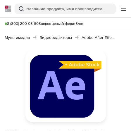
Softline
Поиск
Ме
8 (800) 200-08-60
Запрос цены
Инферит
Блог
Мультимедиа
Видеоредакторы
Adobe After Effects Pro