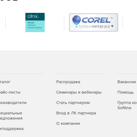
работы напрямую в сервис Behance, чтобы
ые проекты. По мере доработки проекта можно
ать отзывы от других дизайнеров со всего мира.
 работать на любых ПК и компьютерах Mac, а затем
 пространства с облаком Creative Cloud, включая
or.
одительная обработка текста, в том числе при
го текстового материала. Текст, обтекающий объекты
екстовых фреймах, теперь мгновенно обновляется
талог
Распродажа
Вакансии
атически собирать все необходимые шрифты, связанную
айс-листы
Семинары и вебинары
Помощь
оизводители
Стать партнером
Группа к
 графики, помещенной и встроенной в файл llustrator.
Softline
ачало их редактирования. Можно также извлекать
пециальные
Вход в ЛК партнера
редложения
была получена от другого пользователя. Ссылки на
О компании
и.
хподдержка