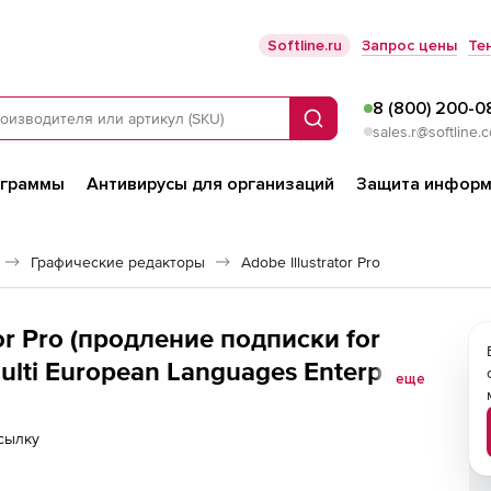
Softline.ru
Запрос цены
Те
8 (800) 200-0
Поиск
sales.r@softline.
ограммы
Антивирусы для организаций
Защита информ
Графические редакторы
Adobe Illustrator Pro
or Pro (продление подписки for
Multi European Languages Enterprise
еще
сылку