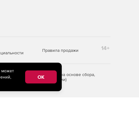
14+
Правила продажи
циальности
e может
редоставления информации на основе сбора,
OK
ений,
рритории Российской Федерации)