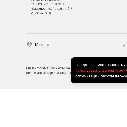
Расширенные возможности палитры «Связи».
строение 1, этаж 3,
сведения о помещенных файлах. Все помеще
помещение 1, комн. №
отображаются в палитре «Связи».
2, 2а (А-311)
Основные отличия лицензии Enterprise от обыч
техническая поддержка на русском
Москва
© 
настраиваемые роли администраторов, возм
хранилища
Продолжая использовать дан
На информационном ресурсе store.softline.ru примен
использовать файлы «cooki
улучшенная защита личных данных и проект
систематизации и анализа сведений, относящихся к 
оптимизации работы веб-са
Закупка PRO лицензий возможна от 5 лицензий 
стандартной версии
Premiere PRO
).