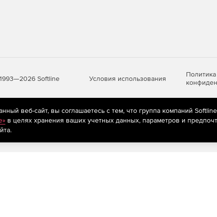
 Теперь в палитре «Связи» доступны более подробные
нные объекты – изображения, графика и текст –
ной подписки:
Политика
Условия использования
1993—2026 Softline
конфиден
ожность ограничения в использования облачного
ный веб-сайт, вы соглашаетесь с тем, что группа компаний Softlin
яются
рекомендательные технологии
(информационные технологии п
e»
в целях хранения ваших учетных данных, параметров и предпочт
ов
предпочтениям пользователей сети «Интернет», находящихся на те
йта.
(суммируются все версии PRO, кроме
Acrobat PRO
и