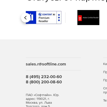
Интеграция с Behance. Сохранение готовой 
продемонстрировать свои готовые или начат
загружать новые версии и моментально получ
Назад
Синхронизация настроек. Пользователи могут
синхронизировать настройки своего рабочего
параметры, кисти и библиотеки Adobe Illustrat
Эффективная работа с текстом. Высокопроизв
создании сложных дизайнов, содержащих мно
или размещенный в нескольких связанных т
после каждого изменения.
sales.r@softline.com
Ка
Упаковка файлов. Функция позволяет автом
Пр
графику и отчет об упаковке в одной папке.
8 (495) 232-00-60
Пр
8 (800) 200-08-60
Извлечение изображений. Простое извлечение
Извлечение файлов за несколько секунд и н
С
п
файлы, встроенные в иллюстрацию, которая 
ПАО «Софтлайн». Юр.
файлы изображений создаются автоматическ
адрес: 119021, г.
Те
Москва, ул. Льва
Толстого, дом 5,