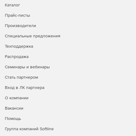
Каталог
Коррекция линз – исправление дефектов линз, таких
Прайс-листы
как нарушение геометрии, хроматические аберрации,
виньетирование и т. п.
Производители
Выгрузка в Интернет – возможность загружать
Специальные предложения
изображения на Facebook*, SmugMug и Flickr. При
Техподдержка
добавлении комментариев к снимкам эти сообщения
мгновенно отображаются в библиотеке Adobe
Распродажа
Lightroom рядом с соответствующими фотографиями.
Семинары и вебинары
Создание слайд-шоу с музыкальным сопровождением
Стать партнером
– готовые слайд-шоу легко выкладывать в общий
доступ с помощью экспорта (в том числе в высоком
Вход в ЛК партнера
разрешении).
О компании
Фотосъемка в связке с компьютером – мгновенный
Вакансии
импорт и отображения фото после фиксации картинки
камерой.
Помощь
Симуляция зернистости фотопленки – инструменты
Группа компаний Softline
позволяют легко контролировать параметры