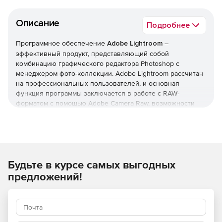
Описание
Подробнее
Программное обеспечение
Adobe Lightroom
–
эффективный продукт, представляющий собой
комбинацию графического редактора Photoshop c
менеджером фото-коллекции. Adobe Lightroom рассчитан
на профессиональных пользователей, и основная
функция программы заключается в работе с RAW-
форматом с помощью Adobe Camera Raw, возможности
которой в Lightroom были значительно расширены.
Lightroom позволяет импортировать цифровые
изображения, осуществлять обработку цифровых
изображений, создавать презентации, и осуществлять
сортировку и поиск необходимых цифровых
Будьте в курсе самых выгодных
изображений.
предложений!
PRO Edition
– это не только ваши любимые программы
для творчества, но неограниченное количество загрузок
стандартных ресурсов с сайта Adobe Stock. Воплощайте
любые идеи в жизнь используя более 200 миллионов