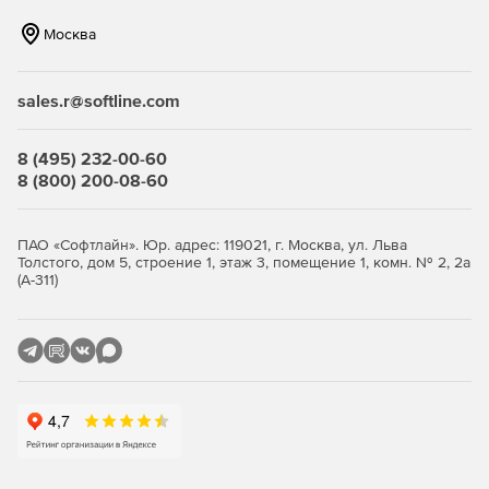
Поддержка видеофайлов DSLR – взаимодействие с
большинством цифровых камер SLR позволяет легко
Москва
контролировать и организовывать статичные
фотографии и видео.
sales.r@softline.com
Добавление водяных знаков – встраивание логотипа
(текстовых или графических водяных знаков) в
8 (495) 232-00-60
изображение, регулировка размера, позиции и
8 (800) 200-08-60
прозрачности.
Быстрый импорт изображений – интерфейс импорта
ПАО «Софтлайн». Юр. адрес: 119021, г. Москва, ул. Льва
прост в навигации, содержит понятные визуальные
Толстого, дом 5, строение 1, этаж 3, помещение 1, комн. № 2, 2а
индикаторы того, где и как будут расположены
(А-311)
фотографии после импорта.
Коррекция перспективы – возможность
недеструктивного исправления перспективы
картинки.
Гибкие настройки печати – инструменты позволяют
перетаскивать одно изображение или несколько
снимков на страницу, а затем изменять их
расположение и размер.