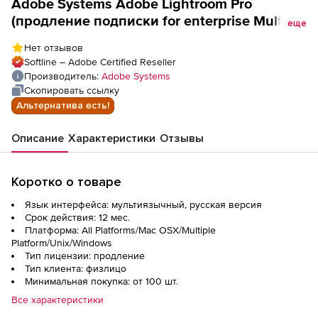
Adobe Systems Adobe Lightroom Pro
(продление подписки for enterprise Multiple
еще
Platforms Multi European Languages
Нет отзывов
Enterprise Commercial),
Softline – Adobe Certified Reseller
Производитель:
Adobe Systems
Скопировать ссылку
Альтернатива есть!
Описание
Характеристики
Отзывы
Коротко о товаре
Язык интерфейса: мультиязычный, русская версия
Срок действия: 12 мес.
Платформа: All Platforms/Mac OSX/Multiple
Platform/Unix/Windows
Тип лицензии: продление
Тип клиента: физлицо
Минимальная покупка: от 100 шт.
Все характеристики