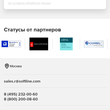
макетов страниц.
об условиях обработки данных
Поддержка высокого разрешения и дисплея Retina.
Начиная текстами и заканчивая комплексными
художественными проектами, каждый элемент
проекта InDesign отображается более качественно
Статусы от партнеров
благодаря поддержке дисплеев Retina высокого
разрешения.
Синхронизация шрифтов. С помощью постоянно
расширяемой библиотеки шрифтов Adobe Typekit
можно быстро находить нужный шрифт,
синхронизировать его с системой и сразу же начинать
его использовать.
Москва
Поиск и фильтрация шрифтов. В строку поиска
достаточно ввести стиль шрифта, например,
sales.r@softline.com
«полужирный» или «курсив», название семейства
шрифтов или часть названия шрифта. Отобразятся
только те результаты поиска, которые отвечают
8 (495) 232-00-60
параметрам.
8 (800) 200-08-60
Мгновенный предпросмотр шрифта. Специалисты