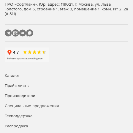
могут мгновенно подбирать разнообразные шрифты
ПАО «Софтлайн». Юр. адрес: 119021, г. Москва, ул. Льва
Толстого, дом 5, строение 1, этаж 3, помещение 1, комн. № 2, 2а
для своего макета, использовать клавиши стрелок
(А-311)
для навигации по шрифтам. Определившись с
выбором, нужно нажать название шрифта или
клавишу Enter, чтобы применить выбранный шрифт к
тексту.
Избранные шрифты. Программа позволяет размещать
любимые шрифты в избранное, а затем выбирать
отображение полного списка шрифтов или только
избранных шрифтов.
Создание QR-кода. С помощью InDesign можно
Каталог
создавать высокочеткие векторные QR-коды,
Прайс-листы
изменять их размер, сохраняя при этом высокое
качество, и копировать их в другие приложения,
Производители
например в Illustrator. QR-код легко изменять прямо в
InDesign на любой стадии дизайна.
Специальные предложения
Техподдержка
Обмен проектами в облаке. Выбрав команду
«Сохранить в облако», пользователь обеспечивает
Распродажа
доступность проектных файлов (включая слои) с