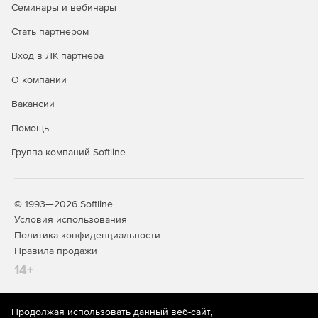
любого компьютера и в любое время. С этими
Семинары и вебинары
файлами могут работать коллеги, клиенты и партнеры.
Стать партнером
Все изменения отслеживаются, а предыдущие версии
документов остаются доступными.
Вход в ЛК партнера
Расширенная поддержка формата ePUB. Новые
О компании
функции помогают легко создавать
высококачественные файлы ePUB. Управление
Вакансии
оглавлением и экспортом позволяет легко
Помощь
редактировать каскадные таблицы стилей (CSS),
сопоставлять стили объектов с тегами для
Группа компаний Softline
упрощенного экспорта.
Панель Adobe Exchange. Это удобный источник
расширений, плагинов, шаблонов и т. п. Некоторые из
© 1993—2026 Softline
них бесплатные, другие доступны для покупки. Все
Условия использования
они разработаны для добавления в InDesign
Политика конфиденциальности
дополнительных функций.
Правила продажи
14+
Продолжая использовать данный веб-сайт,