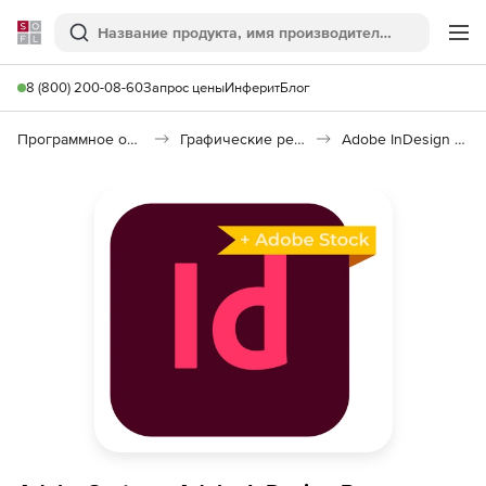
Softline
Поиск
Ме
8 (800) 200-08-60
Запрос цены
Инферит
Блог
Программное обеспечение для графики и дизайна
Графические редакторы
Adobe InDesign Pro