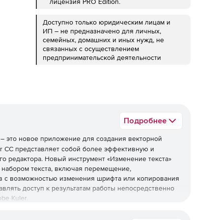
лицензия PRO Edition.
Доступно только юридическим лицам и
ИП – не предназначено для личных,
семейных, домашних и иных нужд, не
связанных с осуществлением
предпринимательской деятельности
Подробнее
– это новое приложение для создания векторной
tor CC представляет собой более эффективную и
о редактора. Новый инструмент «Изменение текста»
набором текста, включая перемещение,
в с возможностью изменения шрифта или копирования
ставлять доступ к результатам работы непосредственно
be Kuler.
раммы для творчества, но неограниченное количество