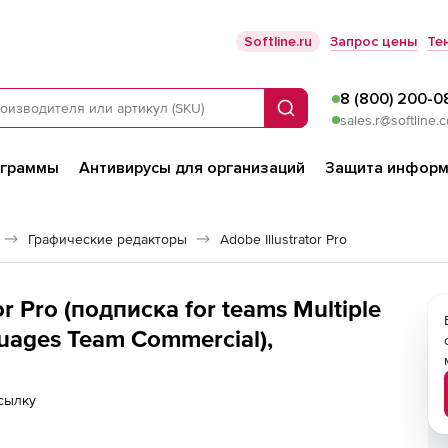
Softline.ru
Запрос цены
Те
8 (800) 200-0
Поиск
sales.r@softline.
ограммы
Антивирусы для организаций
Защита информ
Графические редакторы
Adobe Illustrator Pro
r Pro (подписка for teams Multiple
guages Team Commercial),
сылку