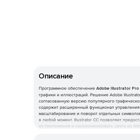
Описание
Программное обеспечение
Adobe Illustrator Pro
графики и иллюстраций. Решение Adobe Illustra
согласованную версию популярного графическог
содержит расширенный функционал управления 
масштабирование и поворот отдельных символо
в любой момент. Illustrator CC позволяет предо
из приложения и синхронизировать цвета из Ado
PRO Edition
– это не только ваши любимые прог