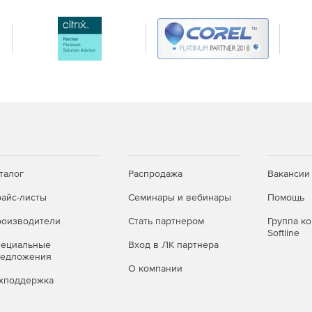
работы напрямую в сервис Behance, чтобы
ые проекты. По мере доработки проекта можно
ать отзывы от других дизайнеров со всего мира.
 работать на любых ПК и компьютерах Mac, а затем
 пространства с облаком Creative Cloud, включая
or.
одительная обработка текста, в том числе при
го текстового материала. Текст, обтекающий объекты
екстовых фреймах, теперь мгновенно обновляется
талог
Распродажа
Вакансии
атически собирать все необходимые шрифты, связанную
айс-листы
Семинары и вебинары
Помощь
оизводители
Стать партнером
Группа к
 графики, помещенной и встроенной в файл llustrator.
Softline
ачало их редактирования. Можно также извлекать
пециальные
Вход в ЛК партнера
редложения
была получена от другого пользователя. Ссылки на
О компании
и.
хподдержка
 Теперь в палитре «Связи» доступны более подробные