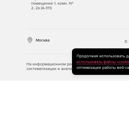
сведения о помещенных файлах. Все помеще
помещение 1, комн. №
отображаются в палитре «Связи».
2, 2а (А-311)
Основные отличия лицензии Enterprise от обыч
техническая поддержка на русском
Москва
© 
настраиваемые роли администраторов, возм
хранилища
Продолжая использовать дан
использовать файлы «cooki
На информационном ресурсе store.softline.ru примен
улучшенная защита личных данных и проект
оптимизации работы веб-са
систематизации и анализа сведений, относящихся к 
Закупка PRO лицензий возможна от 5 лицензий 
стандартной версии
Premiere PRO
).