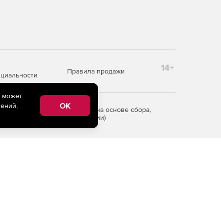
14+
Правила продажи
циальности
e может
OK
ений,
редоставления информации на основе сбора,
рритории Российской Федерации)