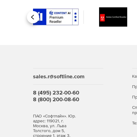
Интеграция с Behance. Сохранение готовой 
продемонстрировать свои готовые или начат
загружать новые версии и моментально получ
Назад
Синхронизация настроек. Пользователи могут
синхронизировать настройки своего рабочего
параметры, кисти и библиотеки Adobe Illustrat
Эффективная работа с текстом. Высокопроизв
создании сложных дизайнов, содержащих мно
или размещенный в нескольких связанных т
после каждого изменения.
sales.r@softline.com
Ка
Упаковка файлов. Функция позволяет автом
Пр
графику и отчет об упаковке в одной папке.
8 (495) 232-00-60
Пр
8 (800) 200-08-60
Извлечение изображений. Простое извлечение
Извлечение файлов за несколько секунд и н
С
п
файлы, встроенные в иллюстрацию, которая 
ПАО «Софтлайн». Юр.
файлы изображений создаются автоматическ
адрес: 119021, г.
Те
Москва, ул. Льва
Толстого, дом 5,
Расширенные возможности палитры «Связи».
строение 1, этаж 3,