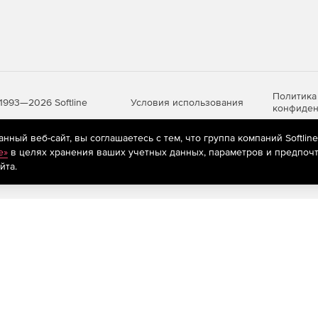
нные объекты – изображения, графика и текст –
ной подписки:
Политика
Условия использования
1993—2026 Softline
конфиден
ожность ограничения в использования облачного
ный веб-сайт, вы соглашаетесь с тем, что группа компаний Softlin
e»
в целях хранения ваших учетных данных, параметров и предпочт
яются
рекомендательные технологии
(информационные технологии п
ов
йта.
предпочтениям пользователей сети «Интернет», находящихся на те
(суммируются все версии PRO, кроме
Acrobat PRO
и