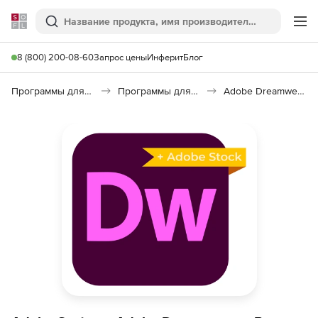
Softline
Поиск
Ме
8 (800) 200-08-60
Запрос цены
Инферит
Блог
Программы для программирования
Программы для разработки ПО
Adobe Dreamweaver Pro