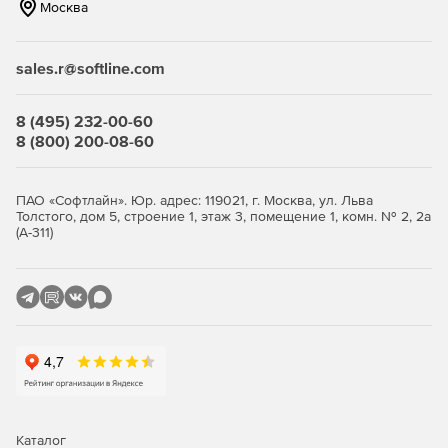
поддерживающих работу на экранах настольных и
Москва
мобильных устройств разных размеров.
Синхронизация настроек. Войдя в CC с любого
sales.r@softline.com
компьютера, пользователи получат доступ к своим
файлам, настройкам и определениям web-сайтов. Все,
8 (495) 232-00-60
необходимое для работы над web-проектами, будет
8 (800) 200-08-60
всегда под рукой.
Web-шрифты Edge. Приложение предоставляет
ПАО «Софтлайн». Юр. адрес: 119021, г. Москва, ул. Льва
большую и постоянно расширяемую библиотеку web-
Толстого, дом 5, строение 1, этаж 3, помещение 1, комн. № 2, 2а
шрифтов Adobe Edge Web Fonts Library на основе
(А-311)
Adobe Typekit. Предусмотрено добавление web-
шрифтов непосредственно из инструментов
Dreamweaver и Edge. Пользователи могут добавлять
высокоточную, яркую типографику, создавая
страницы, которые будут загружаться невероятно
быстро.
Поддержка современных платформ. Решение Adobe
Dreamweaver CC совместимо с технологиями HTML,
CSS и JavaScript, а также с разработкой динамических
Каталог
страниц на языке PHP. Благодаря улучшенным