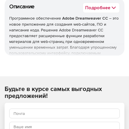
Описание
Подробнее
Программное обеспечение
Adobe Dreamweaver CC
– это
новое приложение для создания web-сайтов, ПО и
написание кода. Решение Adobe Dreamweaver CC
предоставляет расширенные функции разработки
материалов для web-страниц при одновременном
уменьшении временных затрат. Благодаря упрощенному
пользовательскому интерфейсу, подключаемым
инструментам и новым средствам визуального
редактирования CSS процесс создания кода становится
быстрым и интуитивно понятным. Теперь результаты
работы в Adobe Dreamweaver CC можно передавать
другим пользователям непосредственно из этого
Будьте в курсе самых выгодных
приложения, а предоставление доступа к новым
функциям по мере их появления обеспечивает
предложений!
соответствие стандартам оформления web-сайтов. В
одном приложении реализован полный набор функций
для творческой работы.
PRO Edition
– это не только ваши любимые программы