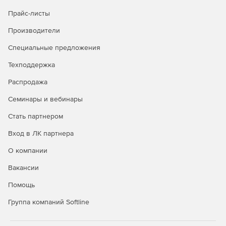
подсказкам по коду и выделению синтаксических
Прайс-листы
конструкций цветом обеспечивается более
эффективное создание кода.
Производители
Мини-приложения jQuery UI. Больше не нужно тратить
Специальные предложения
время на создание кнопок и базовых значков.
Техподдержка
Достаточно перетащить в проект нужные мини-
приложения jQuery UI, добавить раздвижные меню
Распродажа
для отображения сворачивающихся панелей
содержимого и обновить все состояния кнопок,
Семинары и вебинары
чтобы настроить мобильные приложения и
Стать партнером
интерфейсы.
Вход в ЛК партнера
Ускоренная организация рабочего процесса.
Обновленный интерфейс Dreamweaver CC стал
О компании
проще, рабочие процессы – удобнее. Контекстные
Вакансии
меню позволяют легко применять настройки, что
повышает эффективность процесса разработки.
Помощь
Source Code Pro для представления кода. Шрифт
Группа компаний Softline
Adobe Source Code Pro позволяет легче различать
похожие по структуре символы, например, «1» и «l»