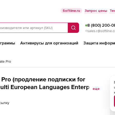
Softline.ru
Запрос цены
Те
8 (800) 200-0
Поиск
sales.r@softline.
ограммы
Антивирусы для организаций
Защита информ
ate Pro
 Pro (продление подписки for
Multi European Languages Enterprise
еще
rcial),
сылку