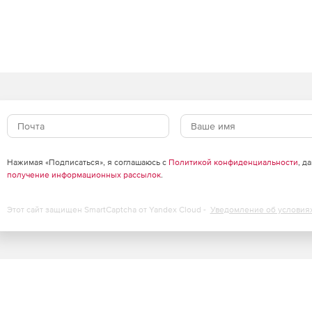
менять направление штрихов после их нанесения и
ри качества. Также можно создавать собственные кисти
ure CC.
ением обеспечивает прекрасное качество видео на
азрешением Ultra HD.
Нажимая «Подписаться», я соглашаюсь с
Политикой конфиденциальности
, д
орные контуры вдоль кривых и оптимизировать
получение информационных рассылок
.
Этот сайт защищен SmartCaptcha от Yandex Cloud -
Уведомление об условия
зменения размера и адаптации к любому разрешению,