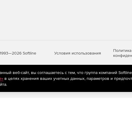
ранять анимации в файлы OAM, возможность импорта
 CC Libraries или команды «Импорт файла» и т. д.
ной подписки:
Политика
Условия использования
1993—2026 Softline
конфиден
можность ограничения в использования облачного
ный веб-сайт, вы соглашаетесь с тем, что группа компаний Softlin
яются
рекомендательные технологии
(информационные технологии п
e»
в целях хранения ваших учетных данных, параметров и предпочт
ов.
предпочтениям пользователей сети «Интернет», находящихся на те
йта.
(суммируются все версии PRO, кроме
Acrobat PRO
и