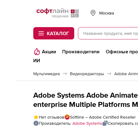
Softline
Москва
КАТАЛОГ
Акции
Производители
Офисные пр
ИИ
Мультимедиа
Видеоредакторы
Adobe Anim
Adobe Systems Adobe Animate
enterprise Multiple Platforms 
VIP Select 3 year commit Comme
Нет отзывов
Softline – Adobe Certified Reseller
Производитель:
Adobe Systems
Скопировать с