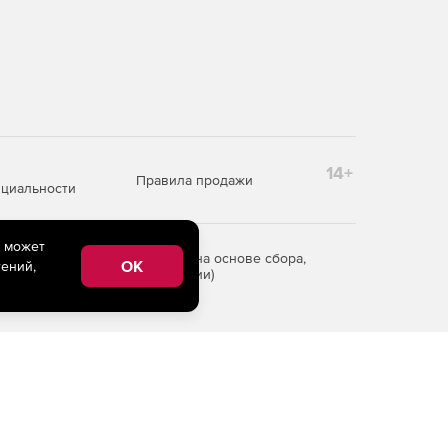
14+
Правила продажи
циальности
e может
редоставления информации на основе сбора,
OK
ений,
рритории Российской Федерации)