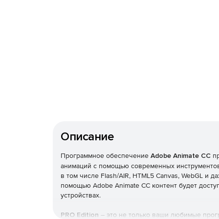
Описание
Программное обеспечение
Adobe Animate CC
пр
анимаций с помощью современных инструментов 
в том числе Flash/AIR, HTML5 Canvas, WebGL и 
помощью Adobe Animate CC контент будет досту
устройствах.
PRO Edition
– это не только ваши любимые прог