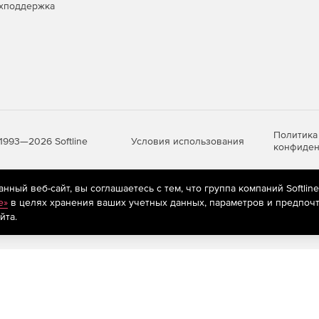
хподдержка
Политика
Условия использования
1993—2026 Softline
конфиден
ный веб-сайт, вы соглашаетесь с тем, что группа компаний Softlin
яются
рекомендательные технологии
(информационные технологии п
e»
в целях хранения ваших учетных данных, параметров и предпочт
предпочтениям пользователей сети «Интернет», находящихся на те
йта.