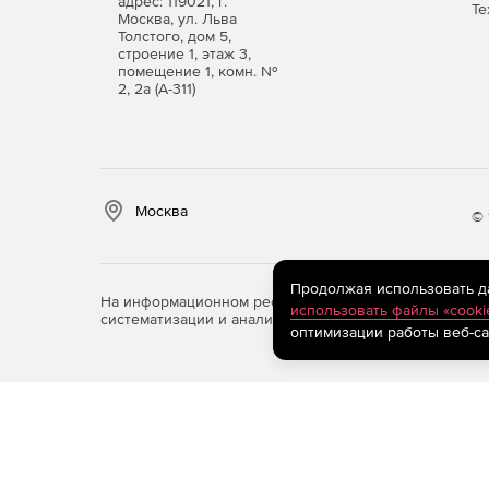
адрес: 119021, г.
Те
Москва, ул. Льва
Толстого, дом 5,
строение 1, этаж 3,
помещение 1, комн. №
2, 2а (А-311)
Москва
© 
Продолжая использовать дан
На информационном ресурсе store.softline.ru примен
использовать файлы «cooki
систематизации и анализа сведений, относящихся к 
оптимизации работы веб-са