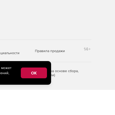
14+
Правила продажи
циальности
e может
редоставления информации на основе сбора,
OK
ений,
рритории Российской Федерации)