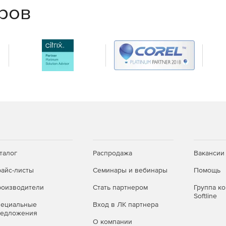
еров
тствия современным стандартам вещания благодаря
oudness Radar в удобном виде предоставляет визуальную
 быстро находить и исправлять звуковые отрывки, чья
ной подписки:
можность ограничения в использования облачного
ов.
талог
Распродажа
Вакансии
айс-листы
Семинары и вебинары
Помощь
(суммируются все версии PRO, кроме
Acrobat PRO
и
оизводители
Стать партнером
Группа к
Softline
пециальные
Вход в ЛК партнера
редложения
О компании