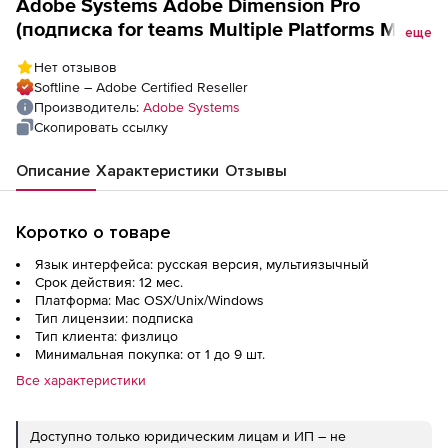
Adobe Systems Adobe Dimension Pro
(подписка for teams Multiple Platforms Multi
еще
European Languages Team Commercial),
Нет отзывов
Softline – Adobe Certified Reseller
Производитель:
Adobe Systems
Скопировать ссылку
Описание
Характеристики
Отзывы
Коротко о товаре
Язык интерфейса: русская версия, мультиязычный
Срок действия: 12 мес.
Платформа: Mac OSX/Unix/Windows
Тип лицензии: подписка
Тип клиента: физлицо
Минимальная покупка: от 1 до 9 шт.
Все характеристики
Доступно только юридическим лицам и ИП – не