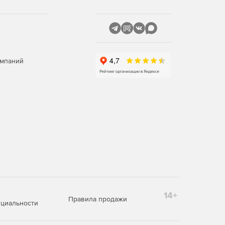
омпаний
14+
Правила продажи
циальности