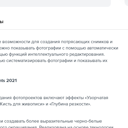
вы
е возможности для создания потрясающих снимков и
ожно показывать фотографии с помощью автоматически
щью функций интеллектуального редактирования.
тью систематизировать фотографии и показывать их
ts 2021
дания фотопроектов включают эффекты «Узорчатая
Кисть для живописи» и «Глубина резкости».
ли создавать более выразительные черно-белые
ого окрашивания. Реализована на основе технологии