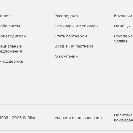
талог
Распродажа
Вакансии
айс-листы
Семинары и вебинары
Помощь
оизводители
Стать партнером
Группа к
Softline
пециальные
Вход в ЛК партнера
редложения
О компании
хподдержка
Политика
Условия использования
1993—2026 Softline
конфиден