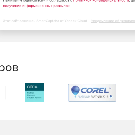
Нажимая «Подписаться», я соглашаюсь с
Политикой конфиденциальности
, д
получение информационных рассылок
.
Этот сайт защищен SmartCaptcha от Yandex Cloud -
Уведомление об условия
еров