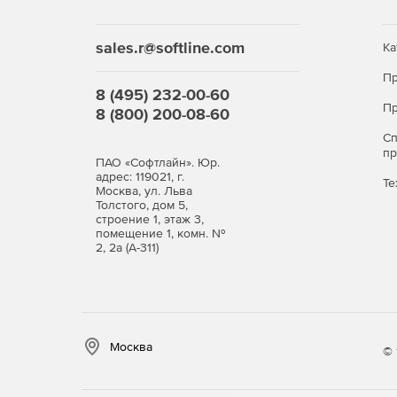
sales.r@softline.com
Ка
Пр
8 (495) 232-00-60
Пр
8 (800) 200-08-60
С
п
ПАО «Софтлайн». Юр.
адрес: 119021, г.
Те
Москва, ул. Льва
Толстого, дом 5,
строение 1, этаж 3,
помещение 1, комн. №
2, 2а (А-311)
Москва
© 