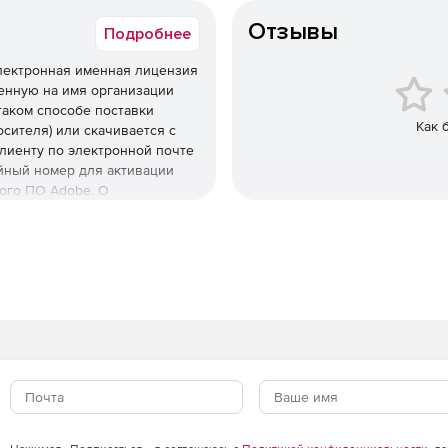
Отзывы
Подробнее
Электронная именная лицензия
ленную на имя организации
таком способе поставки
Как 
сителя) или скачивается с
лиенту по электронной почте
йный номер для активации
ого ПО Adobe. О