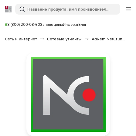
Softline
Поиск
Ме
8 (800) 200-08-60
Запрос цены
Инферит
Блог
Сеть и интернет
Сетевые утилиты
AdRem NetCrunch 9.x