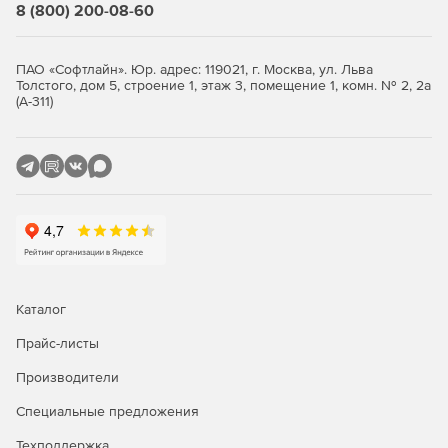
8 (800) 200-08-60
системный журнал). Это дает больше контроля над
работой сигналов оповещения.
ПАО «Софтлайн». Юр. адрес: 119021, г. Москва, ул. Льва
Для упрощения обработки оповещений можно
Толстого, дом 5, строение 1, этаж 3, помещение 1, комн. № 2, 2а
разобрать письма и хранить все данные как
(А-311)
параметры события.
Переработанный формат сообщений.Новый редактор
намного проще в использовании и позволяет
создавать готовые пользовательские форматы. Это
также позволяет настраивать сообщения,
отправленные при возникновении события.
Новый вид журнала событий позволяет увидеть,
какие вопросы были решены за определенный
Каталог
временной промежуток. Также в нем можно настроить
параметры чувствительности при отправки
Прайс-листы
предупреждений.
Производители
Специальные предложения
Техподдержка